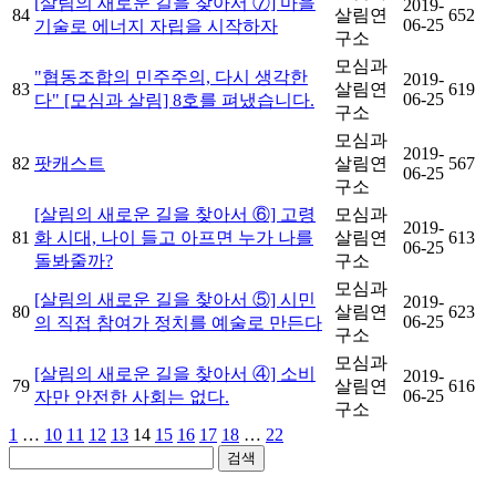
[살림의 새로운 길을 찾아서 ⑦] 마을
2019-
84
살림연
652
06-25
기술로 에너지 자립을 시작하자
구소
모심과
"협동조합의 민주주의, 다시 생각한
2019-
83
살림연
619
06-25
다" [모심과 살림] 8호를 펴냈습니다.
구소
모심과
2019-
82
팟캐스트
살림연
567
06-25
구소
[살림의 새로운 길을 찾아서 ⑥] 고령
모심과
2019-
81
화 시대, 나이 들고 아프면 누가 나를
살림연
613
06-25
돌봐줄까?
구소
모심과
[살림의 새로운 길을 찾아서 ⑤] 시민
2019-
80
살림연
623
06-25
의 직접 참여가 정치를 예술로 만든다
구소
모심과
[살림의 새로운 길을 찾아서 ④] 소비
2019-
79
살림연
616
06-25
자만 안전한 사회는 없다.
구소
1
…
10
11
12
13
14
15
16
17
18
…
22
검색