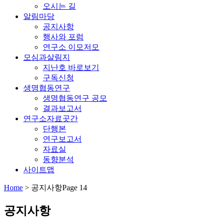
오시는 길
알림마당
공지사항
행사와 포럼
연구소 이모저모
모심과살림지
지난호 바로보기
구독신청
생명협동연구
생명협동연구 공모
결과보고서
연구소자료곳간
단행본
연구보고서
자료실
동향분석
사이트맵
Home
>
공지사항
Page 14
공지사항