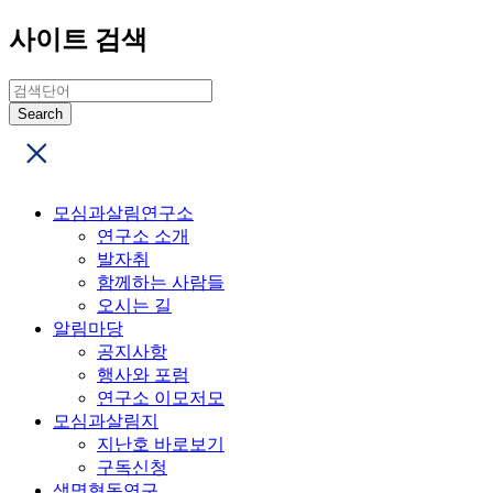
사이트 검색
모심과살림연구소
연구소 소개
발자취
함께하는 사람들
오시는 길
알림마당
공지사항
행사와 포럼
연구소 이모저모
모심과살림지
지난호 바로보기
구독신청
생명협동연구