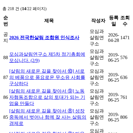
총 218 건 (
14
/22 페이지)
순
등록
조회
제목
작성자
번
일
수
모심과
공
2026-
2026 전국한살림 조합원 인식조사
살림연
1471
04-28
지
구소
모심과
모심과살림연구소 제5차 정기총회에
2019-
88
살림연
576
06-25
모십니다. (2/9)
구소
[살림의 새로운 길을 찾아서 ⑩] 서로
모심과
2019-
87
의 베품으로 풍요로운 무소유 사회를
살림연
636
06-25
구상하다
구소
[살림의 새로운 길을 찾아서 ⑨] 노동
모심과
2019-
86
자협동조합으로 삶의 토대가 되는 기
살림연
761
06-25
업을 만들다
구소
[살림의 새로운 길을 찾아서 ⑧] 성장
모심과
2019-
85
중독에서 벗어나 함께 잘 사는 살림의
살림연
806
06-25
경제로
구소
모심과