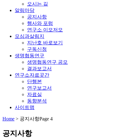
오시는 길
알림마당
공지사항
행사와 포럼
연구소 이모저모
모심과살림지
지난호 바로보기
구독신청
생명협동연구
생명협동연구 공모
결과보고서
연구소자료곳간
단행본
연구보고서
자료실
동향분석
사이트맵
Home
>
공지사항
Page 4
공지사항