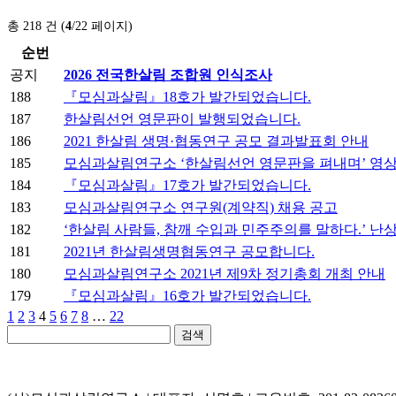
총 218 건 (
4
/22 페이지)
순번
공지
2026 전국한살림 조합원 인식조사
188
『모심과살림』18호가 발간되었습니다.
187
한살림선언 영문판이 발행되었습니다.
186
2021 한살림 생명·협동연구 공모 결과발표회 안내
185
모심과살림연구소 ‘한살림선언 영문판을 펴내며’ 영상
184
『모심과살림』17호가 발간되었습니다.
183
모심과살림연구소 연구원(계약직) 채용 공고
182
‘한살림 사람들, 참깨 수입과 민주주의를 말하다.’ 난
181
2021년 한살림생명협동연구 공모합니다.
180
모심과살림연구소 2021년 제9차 정기총회 개최 안내
179
『모심과살림』16호가 발간되었습니다.
1
2
3
4
5
6
7
8
…
22
검색