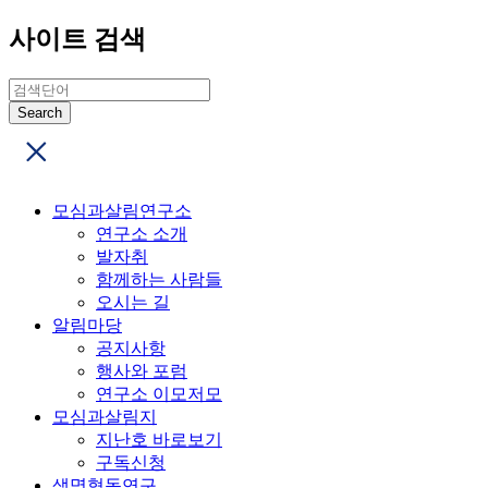
사이트 검색
모심과살림연구소
연구소 소개
발자취
함께하는 사람들
오시는 길
알림마당
공지사항
행사와 포럼
연구소 이모저모
모심과살림지
지난호 바로보기
구독신청
생명협동연구