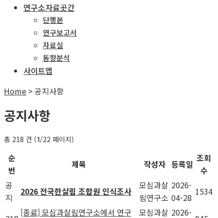
연구소자료곳간
단행본
연구보고서
자료실
동향분석
사이트맵
Home
>
공지사항
공지사항
총 218 건 (
/22 페이지)
1
순
조회
제목
작성자
등록일
번
수
공
모심과살
2026-
2026 전국한살림 조합원 인식조사
1534
지
림연구소
04-28
[종료] 모심과살림연구소에서 연구
모심과살
2026-