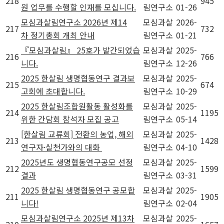
218
945
원 업무를 수행할 인재를 모십니다.
림연구소
01-26
모심과살림연구소 2026년 제14
모심과살
2026-
217
732
차 정기총회 개최 안내
림연구소
01-21
『모심과살림』 25호가 발간되었습
모심과살
2025-
216
766
니다.
림연구소
12-26
2025 한살림 생명협동연구 결과보
모심과살
2025-
215
674
고회에 초대합니다.
림연구소
10-29
2025 한살림조합원활동 활성화를
모심과살
2025-
214
1195
위한 간담회 참석자 모집 공고
림연구소
05-14
[한살림 교류회] 전환의 농업, 해외
모심과살
2025-
213
1428
연구자·실천가와의 대화
림연구소
04-10
2025년도 생명협동연구공모 선정
모심과살
2025-
212
1599
결과
림연구소
03-31
2025 한살림 생명협동연구 공모합
모심과살
2025-
211
1905
니다!
림연구소
02-04
모심과살림연구소 2025년 제13차
모심과살
2025-