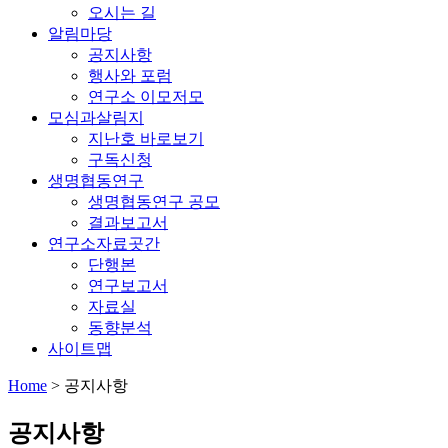
오시는 길
알림마당
공지사항
행사와 포럼
연구소 이모저모
모심과살림지
지난호 바로보기
구독신청
생명협동연구
생명협동연구 공모
결과보고서
연구소자료곳간
단행본
연구보고서
자료실
동향분석
사이트맵
Home
>
공지사항
공지사항