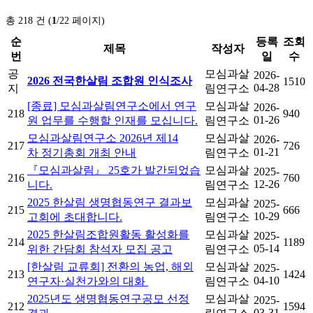
총 218 건 (
1
/22 페이지)
순
등록
조회
제목
작성자
번
일
수
공
모심과살
2026-
2026 전국한살림 조합원 인식조사
1510
04-28
지
림연구소
[종료] 모심과살림연구소에서 연구
모심과살
2026-
218
940
01-26
원 업무를 수행할 인재를 모십니다.
림연구소
모심과살림연구소 2026년 제14
모심과살
2026-
217
726
01-21
차 정기총회 개최 안내
림연구소
『모심과살림』 25호가 발간되었습
모심과살
2025-
216
760
12-26
니다.
림연구소
2025 한살림 생명협동연구 결과보
모심과살
2025-
215
666
10-29
고회에 초대합니다.
림연구소
2025 한살림조합원활동 활성화를
모심과살
2025-
214
1189
05-14
위한 간담회 참석자 모집 공고
림연구소
[한살림 교류회] 전환의 농업, 해외
모심과살
2025-
213
1424
04-10
연구자·실천가와의 대화
림연구소
2025년도 생명협동연구공모 선정
모심과살
2025-
212
1594
03-31