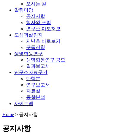
오시는 길
알림마당
공지사항
행사와 포럼
연구소 이모저모
모심과살림지
지난호 바로보기
구독신청
생명협동연구
생명협동연구 공모
결과보고서
연구소자료곳간
단행본
연구보고서
자료실
동향분석
사이트맵
Home
>
공지사항
공지사항