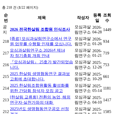
총 218 건 (
1
/22 페이지)
순
등록
조회
제목
작성자
번
일
수
공
모심과살
2026-
2026 전국한살림 조합원 인식조사
1449
04-28
지
림연구소
[종료] 모심과살림연구소에서 연구
모심과살
2026-
218
934
01-26
원 업무를 수행할 인재를 모십니다.
림연구소
모심과살림연구소 2026년 제14
모심과살
2026-
217
719
01-21
차 정기총회 개최 안내
림연구소
『모심과살림』 25호가 발간되었습
모심과살
2025-
216
753
12-26
니다.
림연구소
2025 한살림 생명협동연구 결과보
모심과살
2025-
215
661
10-29
고회에 초대합니다.
림연구소
2025 한살림조합원활동 활성화를
모심과살
2025-
214
1181
05-14
위한 간담회 참석자 모집 공고
림연구소
[한살림 교류회] 전환의 농업, 해외
모심과살
2025-
213
1417
04-10
연구자·실천가와의 대화
림연구소
2025년도 생명협동연구공모 선정
모심과살
2025-
212
1585
03-31