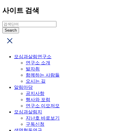
사이트 검색
모심과살림연구소
연구소 소개
발자취
함께하는 사람들
오시는 길
알림마당
공지사항
행사와 포럼
연구소 이모저모
모심과살림지
지난호 바로보기
구독신청
생명협동연구