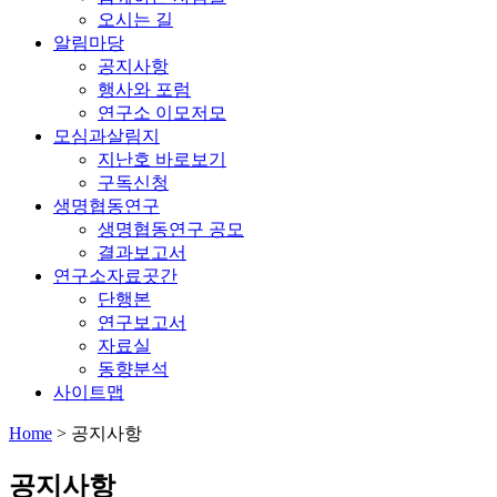
오시는 길
알림마당
공지사항
행사와 포럼
연구소 이모저모
모심과살림지
지난호 바로보기
구독신청
생명협동연구
생명협동연구 공모
결과보고서
연구소자료곳간
단행본
연구보고서
자료실
동향분석
사이트맵
Home
>
공지사항
공지사항