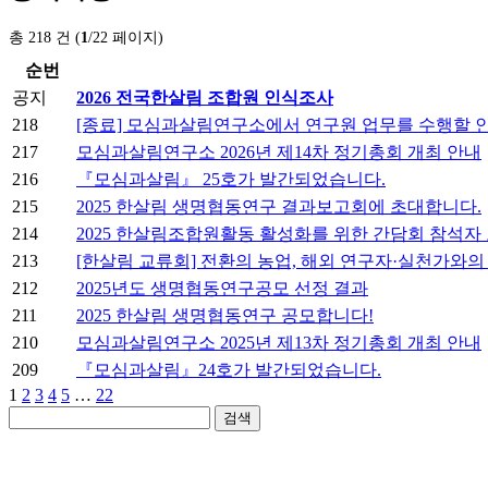
총 218 건 (
1
/22 페이지)
순번
공지
2026 전국한살림 조합원 인식조사
218
[종료] 모심과살림연구소에서 연구원 업무를 수행할 
217
모심과살림연구소 2026년 제14차 정기총회 개최 안내
216
『모심과살림』 25호가 발간되었습니다.
215
2025 한살림 생명협동연구 결과보고회에 초대합니다.
214
2025 한살림조합원활동 활성화를 위한 간담회 참석자
213
[한살림 교류회] 전환의 농업, 해외 연구자·실천가와의
212
2025년도 생명협동연구공모 선정 결과
211
2025 한살림 생명협동연구 공모합니다!
210
모심과살림연구소 2025년 제13차 정기총회 개최 안내
209
『모심과살림』24호가 발간되었습니다.
1
2
3
4
5
…
22
검색