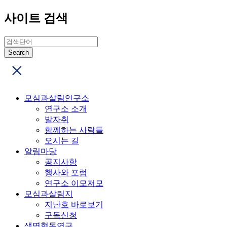
사이트 검색
모심과살림연구소
연구소 소개
발자취
함께하는 사람들
오시는 길
알림마당
공지사항
행사와 포럼
연구소 이모저모
모심과살림지
지난호 바로보기
구독신청
생명협동연구