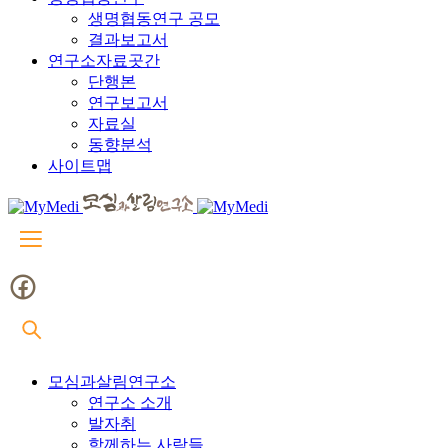
생명협동연구 공모
결과보고서
연구소자료곳간
단행본
연구보고서
자료실
동향분석
사이트맵
모심과살림연구소
연구소 소개
발자취
함께하는 사람들