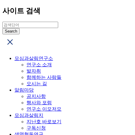
사이트 검색
모심과살림연구소
연구소 소개
발자취
함께하는 사람들
오시는 길
알림마당
공지사항
행사와 포럼
연구소 이모저모
모심과살림지
지난호 바로보기
구독신청
생명협동연구