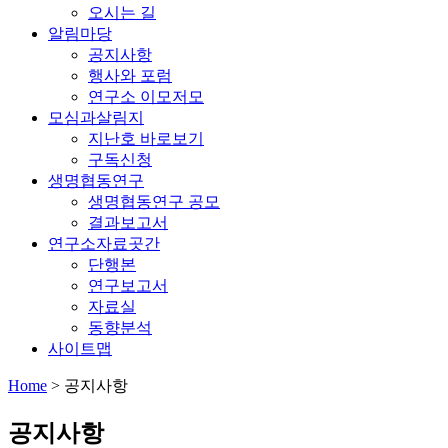
오시는 길
알림마당
공지사항
행사와 포럼
연구소 이모저모
모심과살림지
지난호 바로보기
구독신청
생명협동연구
생명협동연구 공모
결과보고서
연구소자료곳간
단행본
연구보고서
자료실
동향분석
사이트맵
Home
>
공지사항
공지사항