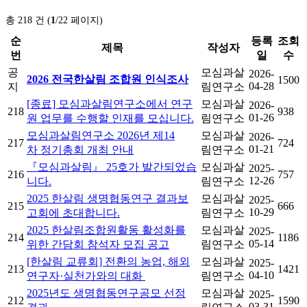
총 218 건 (
1
/22 페이지)
순
등록
조회
제목
작성자
번
일
수
공
모심과살
2026-
2026 전국한살림 조합원 인식조사
1500
04-28
지
림연구소
[종료] 모심과살림연구소에서 연구
모심과살
2026-
218
938
01-26
원 업무를 수행할 인재를 모십니다.
림연구소
모심과살림연구소 2026년 제14
모심과살
2026-
217
724
01-21
차 정기총회 개최 안내
림연구소
『모심과살림』 25호가 발간되었습
모심과살
2025-
216
757
12-26
니다.
림연구소
2025 한살림 생명협동연구 결과보
모심과살
2025-
215
666
10-29
고회에 초대합니다.
림연구소
2025 한살림조합원활동 활성화를
모심과살
2025-
214
1186
05-14
위한 간담회 참석자 모집 공고
림연구소
[한살림 교류회] 전환의 농업, 해외
모심과살
2025-
213
1421
04-10
연구자·실천가와의 대화
림연구소
2025년도 생명협동연구공모 선정
모심과살
2025-
212
1590
03-31