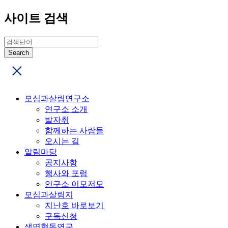
사이트 검색
모심과살림연구소
연구소 소개
발자취
함께하는 사람들
오시는 길
알림마당
공지사항
행사와 포럼
연구소 이모저모
모심과살림지
지난호 바로보기
구독신청
생명협동연구