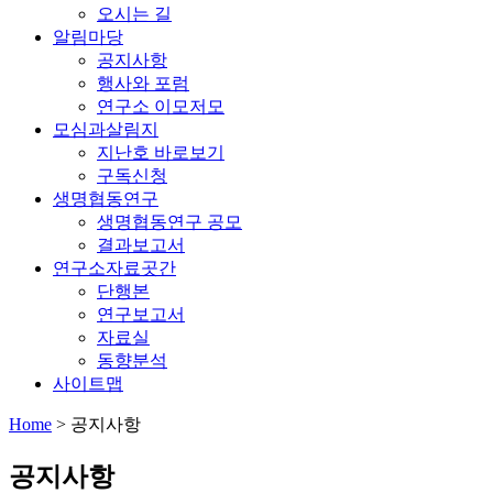
오시는 길
알림마당
공지사항
행사와 포럼
연구소 이모저모
모심과살림지
지난호 바로보기
구독신청
생명협동연구
생명협동연구 공모
결과보고서
연구소자료곳간
단행본
연구보고서
자료실
동향분석
사이트맵
Home
>
공지사항
공지사항