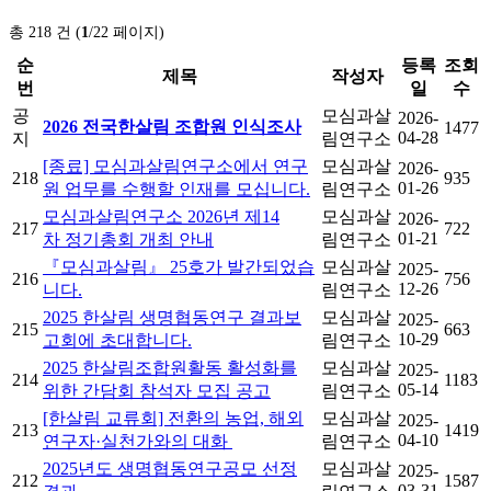
총 218 건 (
1
/22 페이지)
순
등록
조회
제목
작성자
번
일
수
공
모심과살
2026-
2026 전국한살림 조합원 인식조사
1477
04-28
지
림연구소
[종료] 모심과살림연구소에서 연구
모심과살
2026-
218
935
01-26
원 업무를 수행할 인재를 모십니다.
림연구소
모심과살림연구소 2026년 제14
모심과살
2026-
217
722
01-21
차 정기총회 개최 안내
림연구소
『모심과살림』 25호가 발간되었습
모심과살
2025-
216
756
12-26
니다.
림연구소
2025 한살림 생명협동연구 결과보
모심과살
2025-
215
663
10-29
고회에 초대합니다.
림연구소
2025 한살림조합원활동 활성화를
모심과살
2025-
214
1183
05-14
위한 간담회 참석자 모집 공고
림연구소
[한살림 교류회] 전환의 농업, 해외
모심과살
2025-
213
1419
04-10
연구자·실천가와의 대화
림연구소
2025년도 생명협동연구공모 선정
모심과살
2025-
212
1587
03-31