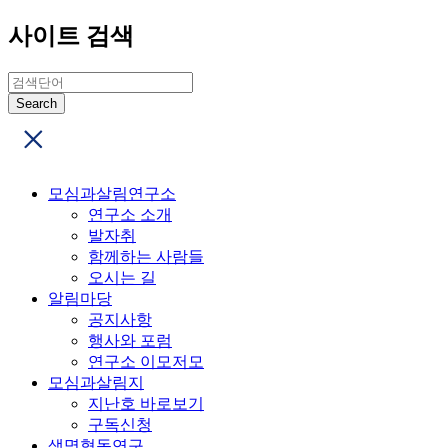
사이트 검색
모심과살림연구소
연구소 소개
발자취
함께하는 사람들
오시는 길
알림마당
공지사항
행사와 포럼
연구소 이모저모
모심과살림지
지난호 바로보기
구독신청
생명협동연구