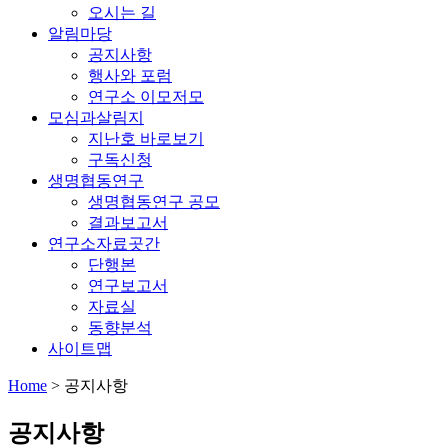
오시는 길
알림마당
공지사항
행사와 포럼
연구소 이모저모
모심과살림지
지난호 바로보기
구독신청
생명협동연구
생명협동연구 공모
결과보고서
연구소자료곳간
단행본
연구보고서
자료실
동향분석
사이트맵
Home
>
공지사항
공지사항