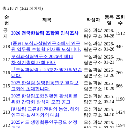
총 218 건 (
1
/22 페이지)
순
등록
조회
제목
작성자
번
일
수
공
모심과살
2026-
2026 전국한살림 조합원 인식조사
1512
04-28
지
림연구소
[종료] 모심과살림연구소에서 연구
모심과살
2026-
218
940
01-26
원 업무를 수행할 인재를 모십니다.
림연구소
모심과살림연구소 2026년 제14
모심과살
2026-
217
726
01-21
차 정기총회 개최 안내
림연구소
『모심과살림』 25호가 발간되었습
모심과살
2025-
216
760
12-26
니다.
림연구소
2025 한살림 생명협동연구 결과보
모심과살
2025-
215
666
10-29
고회에 초대합니다.
림연구소
2025 한살림조합원활동 활성화를
모심과살
2025-
214
1190
05-14
위한 간담회 참석자 모집 공고
림연구소
[한살림 교류회] 전환의 농업, 해외
모심과살
2025-
213
1424
04-10
연구자·실천가와의 대화
림연구소
2025년도 생명협동연구공모 선정
모심과살
2025-
212
1594
03-31