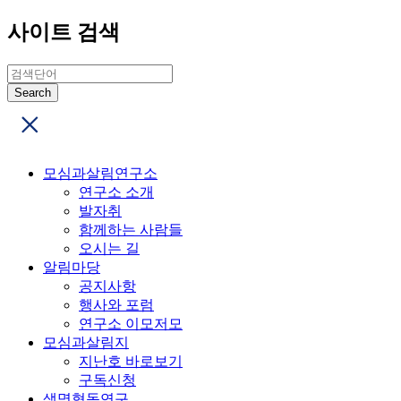
사이트 검색
모심과살림연구소
연구소 소개
발자취
함께하는 사람들
오시는 길
알림마당
공지사항
행사와 포럼
연구소 이모저모
모심과살림지
지난호 바로보기
구독신청
생명협동연구