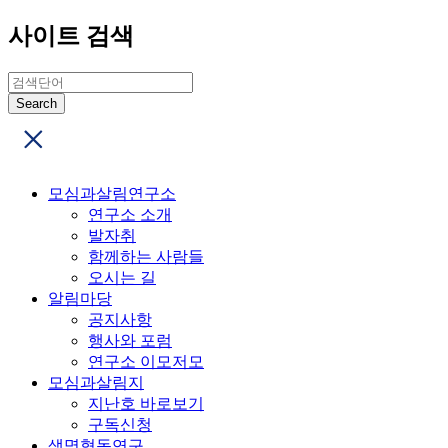
사이트 검색
모심과살림연구소
연구소 소개
발자취
함께하는 사람들
오시는 길
알림마당
공지사항
행사와 포럼
연구소 이모저모
모심과살림지
지난호 바로보기
구독신청
생명협동연구