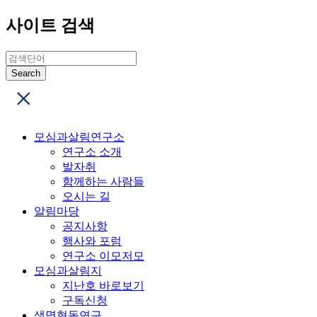
사이트 검색
모심과살림연구소
연구소 소개
발자취
함께하는 사람들
오시는 길
알림마당
공지사항
행사와 포럼
연구소 이모저모
모심과살림지
지난호 바로보기
구독신청
생명협동연구