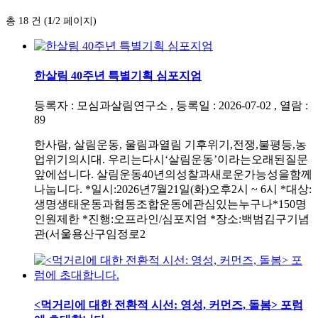
총 18 건 (
1
/2 페이지)
한살림 40주년 특별기획 심포지엄
등록자 : 모심과살림연구소 , 등록일 : 2026-07-02 , 열람 :
89
한사람, 살림운동, 울림과열림 기후위기,전쟁,불평등,농
업위기의시대. 우리는다시‘살림운동’이라는오래된질문
앞에섭니다. 살림운동40년의성찰과새로운가능성을함께
나눕니다. *일시:2026년7월21일(화)오후2시 ~ 6시 *대상:
생명생태운동과협동조합운동에관심있는누구나*150명
인원제한 *진행:오프라인/심포지엄 *장소:백범김구기념
관(서울용산구임정로2
<먹거리에 대한 전환적 시선: 영성, 커먼즈, 돌봄> 포럼