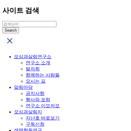
사이트 검색
모심과살림연구소
연구소 소개
발자취
함께하는 사람들
오시는 길
알림마당
공지사항
행사와 포럼
연구소 이모저모
모심과살림지
지난호 바로보기
구독신청
생명협동연구