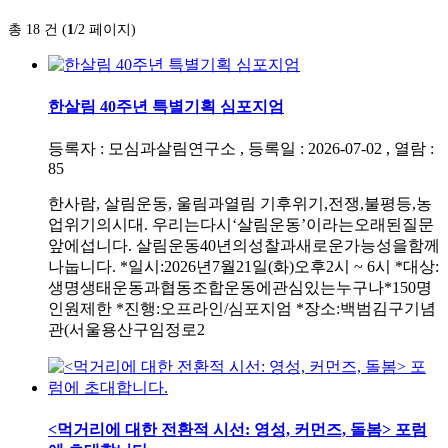
총 18 건 (
1
/2 페이지)
한살림 40주년 특별기획 심포지엄
등록자 : 모심과살림연구소 , 등록일 : 2026-07-02 , 열람 :
85
한사람, 살림운동, 울림과열림 기후위기,전쟁,불평등,농
업위기의시대. 우리는다시‘살림운동’이라는오래된질문
앞에섭니다. 살림운동40년의성찰과새로운가능성을함께
나눕니다. *일시:2026년7월21일(화)오후2시 ~ 6시 *대상:
생명생태운동과협동조합운동에관심있는누구나*150명
인원제한 *진행:오프라인/심포지엄 *장소:백범김구기념
관(서울용산구임정로2
<먹거리에 대한 전환적 시선: 영성, 커먼즈, 돌봄> 포럼