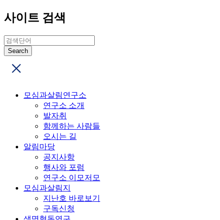
사이트 검색
모심과살림연구소
연구소 소개
발자취
함께하는 사람들
오시는 길
알림마당
공지사항
행사와 포럼
연구소 이모저모
모심과살림지
지난호 바로보기
구독신청
생명협동연구