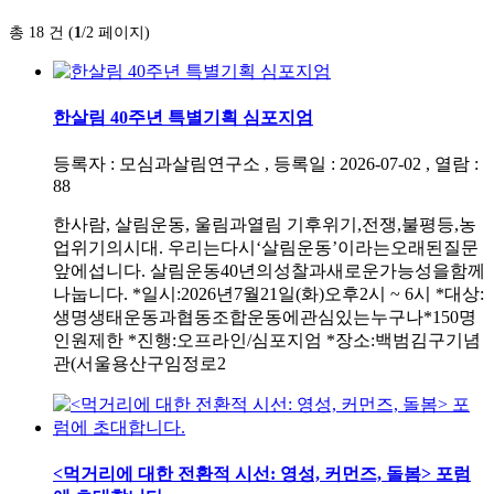
총 18 건 (
1
/2 페이지)
한살림 40주년 특별기획 심포지엄
등록자 : 모심과살림연구소 , 등록일 : 2026-07-02 , 열람 :
88
한사람, 살림운동, 울림과열림 기후위기,전쟁,불평등,농
업위기의시대. 우리는다시‘살림운동’이라는오래된질문
앞에섭니다. 살림운동40년의성찰과새로운가능성을함께
나눕니다. *일시:2026년7월21일(화)오후2시 ~ 6시 *대상:
생명생태운동과협동조합운동에관심있는누구나*150명
인원제한 *진행:오프라인/심포지엄 *장소:백범김구기념
관(서울용산구임정로2
<먹거리에 대한 전환적 시선: 영성, 커먼즈, 돌봄> 포럼