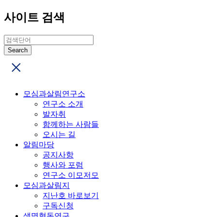
사이트 검색
모심과살림연구소
연구소 소개
발자취
함께하는 사람들
오시는 길
알림마당
공지사항
행사와 포럼
연구소 이모저모
모심과살림지
지난호 바로보기
구독신청
생명협동연구