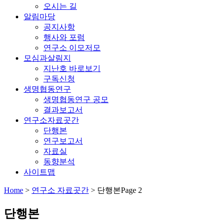
오시는 길
알림마당
공지사항
행사와 포럼
연구소 이모저모
모심과살림지
지난호 바로보기
구독신청
생명협동연구
생명협동연구 공모
결과보고서
연구소자료곳간
단행본
연구보고서
자료실
동향분석
사이트맵
Home
>
연구소 자료곳간
>
단행본
Page 2
단행본