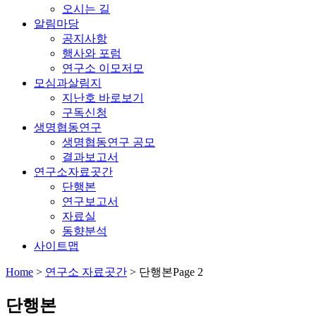
오시는 길
알림마당
공지사항
행사와 포럼
연구소 이모저모
모심과살림지
지난호 바로보기
구독신청
생명협동연구
생명협동연구 공모
결과보고서
연구소자료곳간
단행본
연구보고서
자료실
동향분석
사이트맵
Home
>
연구소 자료곳간
>
단행본
Page 2
단행본