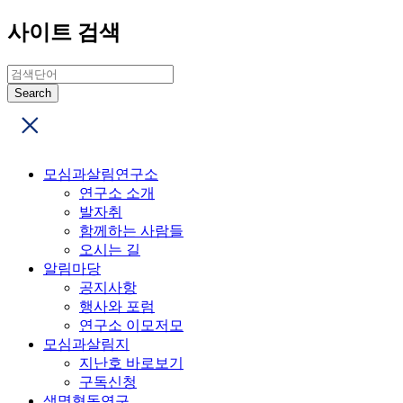
사이트 검색
모심과살림연구소
연구소 소개
발자취
함께하는 사람들
오시는 길
알림마당
공지사항
행사와 포럼
연구소 이모저모
모심과살림지
지난호 바로보기
구독신청
생명협동연구