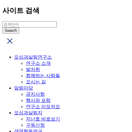
사이트 검색
모심과살림연구소
연구소 소개
발자취
함께하는 사람들
오시는 길
알림마당
공지사항
행사와 포럼
연구소 이모저모
모심과살림지
지난호 바로보기
구독신청
생명협동연구