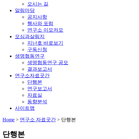
오시는 길
알림마당
공지사항
행사와 포럼
연구소 이모저모
모심과살림지
지난호 바로보기
구독신청
생명협동연구
생명협동연구 공모
결과보고서
연구소자료곳간
단행본
연구보고서
자료실
동향분석
사이트맵
Home
>
연구소 자료곳간
>
단행본
단행본