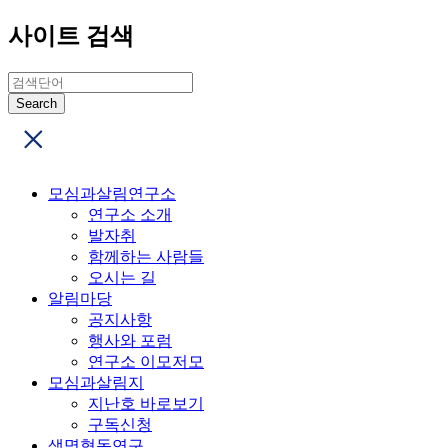
사이트 검색
모심과살림연구소
연구소 소개
발자취
함께하는 사람들
오시는 길
알림마당
공지사항
행사와 포럼
연구소 이모저모
모심과살림지
지난호 바로보기
구독신청
생명협동연구