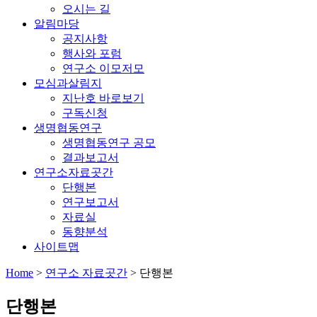
오시는 길
알림마당
공지사항
행사와 포럼
연구소 이모저모
모심과살림지
지난호 바로보기
구독신청
생명협동연구
생명협동연구 공모
결과보고서
연구소자료곳간
단행본
연구보고서
자료실
동향분석
사이트맵
Home
>
연구소 자료곳간
>
단행본
단행본