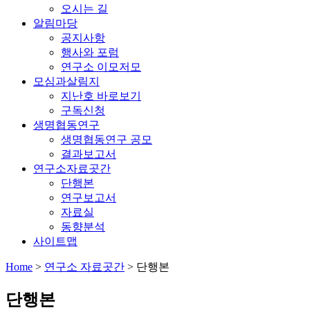
오시는 길
알림마당
공지사항
행사와 포럼
연구소 이모저모
모심과살림지
지난호 바로보기
구독신청
생명협동연구
생명협동연구 공모
결과보고서
연구소자료곳간
단행본
연구보고서
자료실
동향분석
사이트맵
Home
>
연구소 자료곳간
>
단행본
단행본