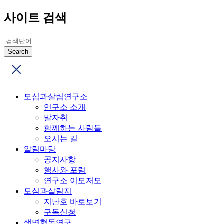
사이트 검색
모심과살림연구소
연구소 소개
발자취
함께하는 사람들
오시는 길
알림마당
공지사항
행사와 포럼
연구소 이모저모
모심과살림지
지난호 바로보기
구독신청
생명협동연구