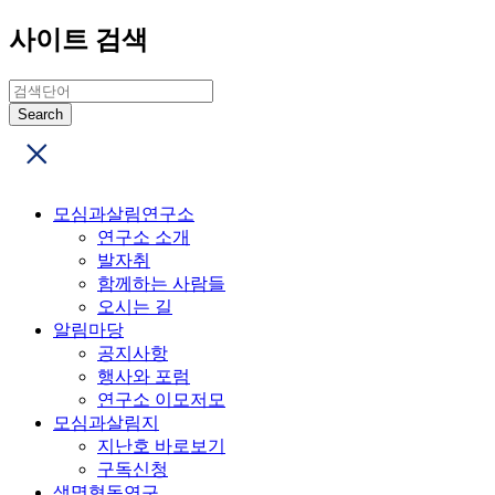
사이트 검색
모심과살림연구소
연구소 소개
발자취
함께하는 사람들
오시는 길
알림마당
공지사항
행사와 포럼
연구소 이모저모
모심과살림지
지난호 바로보기
구독신청
생명협동연구