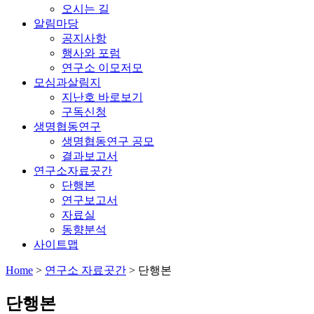
오시는 길
알림마당
공지사항
행사와 포럼
연구소 이모저모
모심과살림지
지난호 바로보기
구독신청
생명협동연구
생명협동연구 공모
결과보고서
연구소자료곳간
단행본
연구보고서
자료실
동향분석
사이트맵
Home
>
연구소 자료곳간
>
단행본
단행본