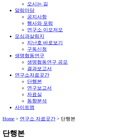
오시는 길
알림마당
공지사항
행사와 포럼
연구소 이모저모
모심과살림지
지난호 바로보기
구독신청
생명협동연구
생명협동연구 공모
결과보고서
연구소자료곳간
단행본
연구보고서
자료실
동향분석
사이트맵
Home
>
연구소 자료곳간
>
단행본
단행본