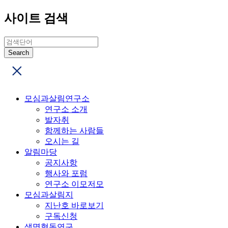
사이트 검색
모심과살림연구소
연구소 소개
발자취
함께하는 사람들
오시는 길
알림마당
공지사항
행사와 포럼
연구소 이모저모
모심과살림지
지난호 바로보기
구독신청
생명협동연구