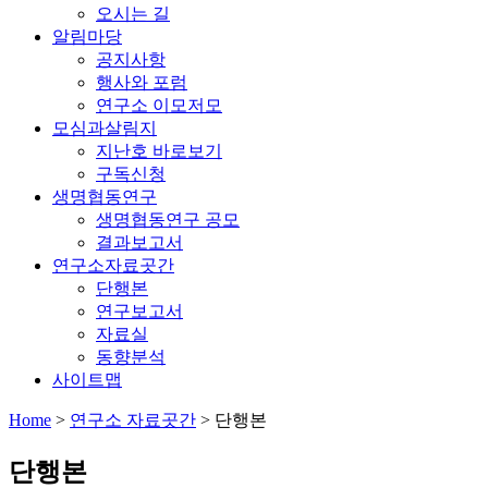
오시는 길
알림마당
공지사항
행사와 포럼
연구소 이모저모
모심과살림지
지난호 바로보기
구독신청
생명협동연구
생명협동연구 공모
결과보고서
연구소자료곳간
단행본
연구보고서
자료실
동향분석
사이트맵
Home
>
연구소 자료곳간
>
단행본
단행본