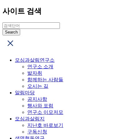
사이트 검색
모심과살림연구소
연구소 소개
발자취
함께하는 사람들
오시는 길
알림마당
공지사항
행사와 포럼
연구소 이모저모
모심과살림지
지난호 바로보기
구독신청
생명협동연구