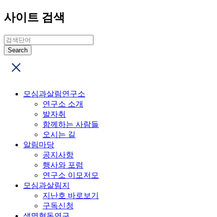
사이트 검색
모심과살림연구소
연구소 소개
발자취
함께하는 사람들
오시는 길
알림마당
공지사항
행사와 포럼
연구소 이모저모
모심과살림지
지난호 바로보기
구독신청
생명협동연구