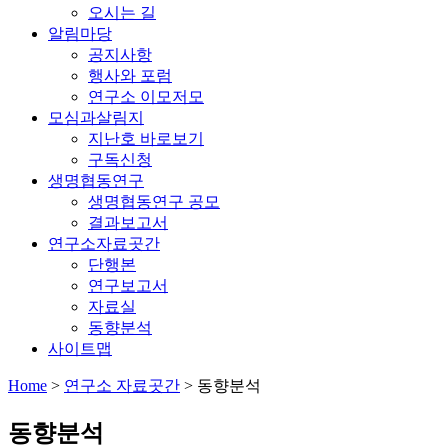
오시는 길
알림마당
공지사항
행사와 포럼
연구소 이모저모
모심과살림지
지난호 바로보기
구독신청
생명협동연구
생명협동연구 공모
결과보고서
연구소자료곳간
단행본
연구보고서
자료실
동향분석
사이트맵
Home
>
연구소 자료곳간
>
동향분석
동향분석