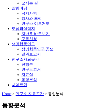
오시는 길
알림마당
공지사항
행사와 포럼
연구소 이모저모
모심과살림지
지난호 바로보기
구독신청
생명협동연구
생명협동연구 공모
결과보고서
연구소자료곳간
단행본
연구보고서
자료실
동향분석
사이트맵
Home
>
연구소 자료곳간
>
동향분석
동향분석