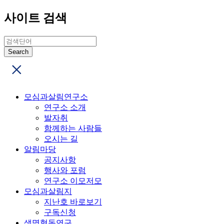
사이트 검색
모심과살림연구소
연구소 소개
발자취
함께하는 사람들
오시는 길
알림마당
공지사항
행사와 포럼
연구소 이모저모
모심과살림지
지난호 바로보기
구독신청
생명협동연구