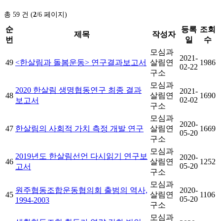
총 59 건 (
2
/6 페이지)
순
등록
조회
제목
작성자
번
일
수
모심과
2021-
49
<한살림과 돌봄운동> 연구결과보고서
살림연
1986
02-22
구소
모심과
2020 한살림 생명협동연구 최종 결과
2021-
48
살림연
1690
02-02
보고서
구소
모심과
2020-
47
한살림의 사회적 가치 측정 개발 연구
살림연
1669
05-20
구소
모심과
2019년도 한살림선언 다시읽기 연구보
2020-
46
살림연
1252
05-20
고서
구소
모심과
원주협동조합운동협의회 출범의 역사,
2020-
45
살림연
1106
05-20
1994-2003
구소
모심과