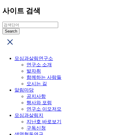
사이트 검색
모심과살림연구소
연구소 소개
발자취
함께하는 사람들
오시는 길
알림마당
공지사항
행사와 포럼
연구소 이모저모
모심과살림지
지난호 바로보기
구독신청
생명협동연구