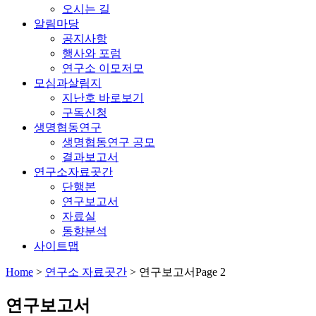
오시는 길
알림마당
공지사항
행사와 포럼
연구소 이모저모
모심과살림지
지난호 바로보기
구독신청
생명협동연구
생명협동연구 공모
결과보고서
연구소자료곳간
단행본
연구보고서
자료실
동향분석
사이트맵
Home
>
연구소 자료곳간
>
연구보고서
Page 2
연구보고서