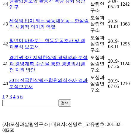
생활협동조합 활동가 역량 강화 방안
2020-
44
살림연
1242
05-20
연구
구소
모심과
세상의 밥이 되는 공동체운동 – 한살림
2019-
43
살림연
1368
11-01
의 사회적 의미와 역할
구소
모심과
청년이 바라보는 협동운동조사 및 결
2019-
42
살림연
1295
08-11
과분석 보고서
구소
경기권 3개 지역한살림 경영성과 분석
모심과
2019-
41
과 경영계획 수립을 통한 경영의사결
살림연
1124
07-26
정 지원 방안
구소
모심과
2018 전국한살림조합원의식조사 결과
2019-
40
살림연
1210
07-05
분석보고서
구소
1
2
3
4
5
6
검색
(사)모심과살림연구소 | 대표자: 신명호 | 고유번호: 201-82-
08260