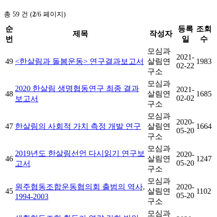
총 59 건 (
2
/6 페이지)
순
등록
조회
제목
작성자
번
일
수
모심과
2021-
49
<한살림과 돌봄운동> 연구결과보고서
살림연
1983
02-22
구소
모심과
2020 한살림 생명협동연구 최종 결과
2021-
48
살림연
1685
02-02
보고서
구소
모심과
2020-
47
한살림의 사회적 가치 측정 개발 연구
살림연
1664
05-20
구소
모심과
2019년도 한살림선언 다시읽기 연구보
2020-
46
살림연
1247
05-20
고서
구소
모심과
원주협동조합운동협의회 출범의 역사,
2020-
45
살림연
1102
05-20
1994-2003
구소
모심과