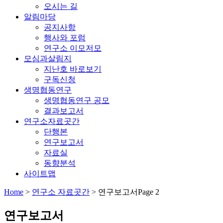
오시는 길
알림마당
공지사항
행사와 포럼
연구소 이모저모
모심과살림지
지난호 바로보기
구독신청
생명협동연구
생명협동연구 공모
결과보고서
연구소자료곳간
단행본
연구보고서
자료실
동향분석
사이트맵
Home
>
연구소 자료곳간
>
연구보고서
Page 2
연구보고서