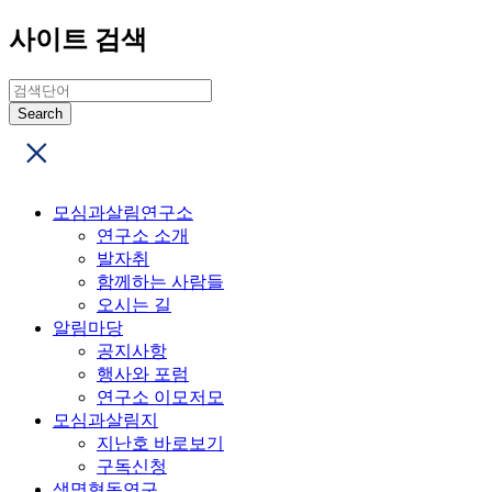
사이트 검색
모심과살림연구소
연구소 소개
발자취
함께하는 사람들
오시는 길
알림마당
공지사항
행사와 포럼
연구소 이모저모
모심과살림지
지난호 바로보기
구독신청
생명협동연구