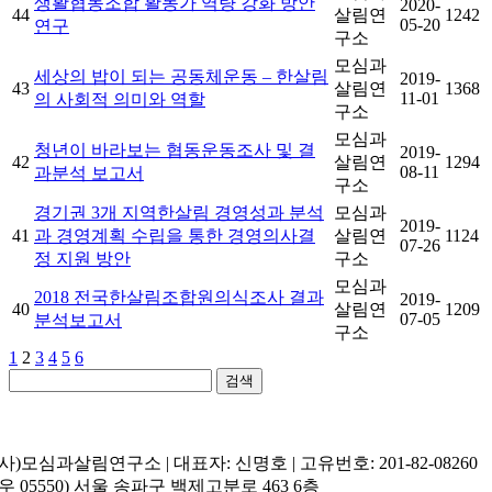
생활협동조합 활동가 역량 강화 방안
2020-
44
살림연
1242
05-20
연구
구소
모심과
세상의 밥이 되는 공동체운동 – 한살림
2019-
43
살림연
1368
11-01
의 사회적 의미와 역할
구소
모심과
청년이 바라보는 협동운동조사 및 결
2019-
42
살림연
1294
08-11
과분석 보고서
구소
경기권 3개 지역한살림 경영성과 분석
모심과
2019-
41
과 경영계획 수립을 통한 경영의사결
살림연
1124
07-26
정 지원 방안
구소
모심과
2018 전국한살림조합원의식조사 결과
2019-
40
살림연
1209
07-05
분석보고서
구소
1
2
3
4
5
6
검색
(사)모심과살림연구소 | 대표자: 신명호 | 고유번호: 201-82-08260
(우 05550) 서울 송파구 백제고분로 463 6층