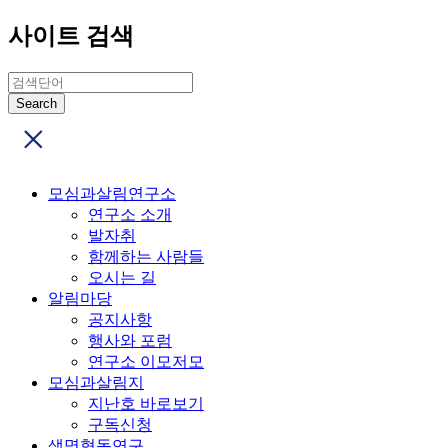
사이트 검색
모심과살림연구소
연구소 소개
발자취
함께하는 사람들
오시는 길
알림마당
공지사항
행사와 포럼
연구소 이모저모
모심과살림지
지난호 바로보기
구독신청
생명협동연구