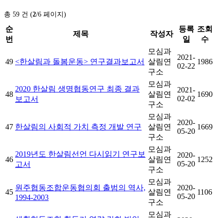
총 59 건 (
2
/6 페이지)
순
등록
조회
제목
작성자
번
일
수
모심과
2021-
49
<한살림과 돌봄운동> 연구결과보고서
살림연
1986
02-22
구소
모심과
2020 한살림 생명협동연구 최종 결과
2021-
48
살림연
1690
02-02
보고서
구소
모심과
2020-
47
한살림의 사회적 가치 측정 개발 연구
살림연
1669
05-20
구소
모심과
2019년도 한살림선언 다시읽기 연구보
2020-
46
살림연
1252
05-20
고서
구소
모심과
원주협동조합운동협의회 출범의 역사,
2020-
45
살림연
1106
05-20
1994-2003
구소
모심과