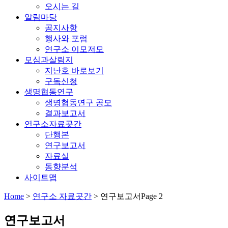
오시는 길
알림마당
공지사항
행사와 포럼
연구소 이모저모
모심과살림지
지난호 바로보기
구독신청
생명협동연구
생명협동연구 공모
결과보고서
연구소자료곳간
단행본
연구보고서
자료실
동향분석
사이트맵
Home
>
연구소 자료곳간
>
연구보고서
Page 2
연구보고서