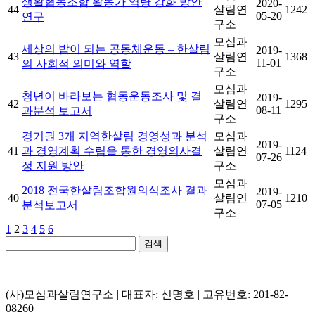
생활협동조합 활동가 역량 강화 방안
2020-
44
살림연
1242
05-20
연구
구소
모심과
세상의 밥이 되는 공동체운동 – 한살림
2019-
43
살림연
1368
11-01
의 사회적 의미와 역할
구소
모심과
청년이 바라보는 협동운동조사 및 결
2019-
42
살림연
1295
08-11
과분석 보고서
구소
경기권 3개 지역한살림 경영성과 분석
모심과
2019-
41
과 경영계획 수립을 통한 경영의사결
살림연
1124
07-26
정 지원 방안
구소
모심과
2018 전국한살림조합원의식조사 결과
2019-
40
살림연
1210
07-05
분석보고서
구소
1
2
3
4
5
6
검색
(사)모심과살림연구소 | 대표자: 신명호 | 고유번호: 201-82-
08260