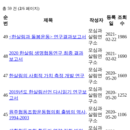
총 59 건 (
2
/6 페이지)
순
등록
조회
제목
작성자
번
일
수
모심과
2021-
49
<한살림과 돌봄운동> 연구결과보고서
살림연
1986
02-22
구소
모심과
2020 한살림 생명협동연구 최종 결과
2021-
48
살림연
1690
02-02
보고서
구소
모심과
2020-
47
한살림의 사회적 가치 측정 개발 연구
살림연
1669
05-20
구소
모심과
2019년도 한살림선언 다시읽기 연구보
2020-
46
살림연
1252
05-20
고서
구소
모심과
원주협동조합운동협의회 출범의 역사,
2020-
45
살림연
1106
05-20
1994-2003
구소
모심과