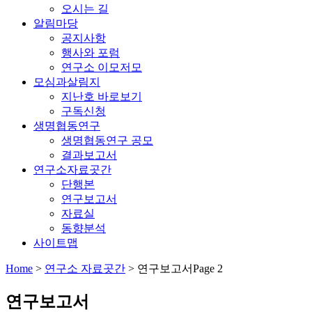
오시는 길
알림마당
공지사항
행사와 포럼
연구소 이모저모
모심과살림지
지난호 바로보기
구독신청
생명협동연구
생명협동연구 공모
결과보고서
연구소자료곳간
단행본
연구보고서
자료실
동향분석
사이트맵
Home
>
연구소 자료곳간
>
연구보고서
Page 2
연구보고서