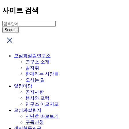
사이트 검색
모심과살림연구소
연구소 소개
발자취
함께하는 사람들
오시는 길
알림마당
공지사항
행사와 포럼
연구소 이모저모
모심과살림지
지난호 바로보기
구독신청
생명협동연구