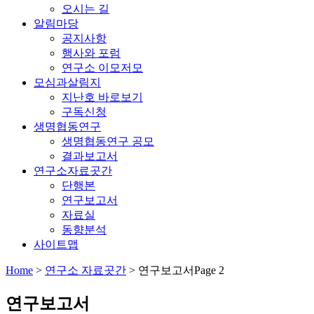
오시는 길
알림마당
공지사항
행사와 포럼
연구소 이모저모
모심과살림지
지난호 바로보기
구독신청
생명협동연구
생명협동연구 공모
결과보고서
연구소자료곳간
단행본
연구보고서
자료실
동향분석
사이트맵
Home
>
연구소 자료곳간
>
연구보고서
Page 2
연구보고서