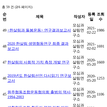
총 59 건 (
2
/6 페이지)
순
등록
조회
제목
작성자
번
일
수
모심과
2021-
49
<한살림과 돌봄운동> 연구결과보고서
살림연
1986
02-22
구소
모심과
2020 한살림 생명협동연구 최종 결과
2021-
48
살림연
1691
02-02
보고서
구소
모심과
2020-
47
한살림의 사회적 가치 측정 개발 연구
살림연
1669
05-20
구소
모심과
2019년도 한살림선언 다시읽기 연구보
2020-
46
살림연
1253
05-20
고서
구소
모심과
원주협동조합운동협의회 출범의 역사,
2020-
45
살림연
1106
05-20
1994-2003
구소
모심과