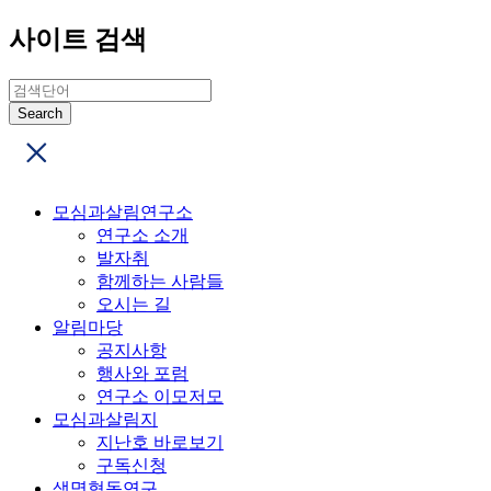
사이트 검색
모심과살림연구소
연구소 소개
발자취
함께하는 사람들
오시는 길
알림마당
공지사항
행사와 포럼
연구소 이모저모
모심과살림지
지난호 바로보기
구독신청
생명협동연구