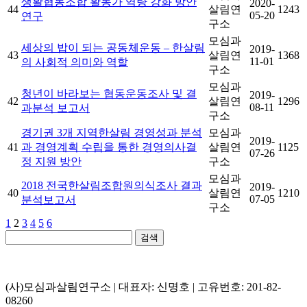
생활협동조합 활동가 역량 강화 방안
2020-
44
살림연
1243
05-20
연구
구소
모심과
세상의 밥이 되는 공동체운동 – 한살림
2019-
43
살림연
1368
11-01
의 사회적 의미와 역할
구소
모심과
청년이 바라보는 협동운동조사 및 결
2019-
42
살림연
1296
08-11
과분석 보고서
구소
경기권 3개 지역한살림 경영성과 분석
모심과
2019-
41
과 경영계획 수립을 통한 경영의사결
살림연
1125
07-26
정 지원 방안
구소
모심과
2018 전국한살림조합원의식조사 결과
2019-
40
살림연
1210
07-05
분석보고서
구소
1
2
3
4
5
6
검색
(사)모심과살림연구소 | 대표자: 신명호 | 고유번호: 201-82-
08260