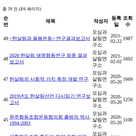
총 59 건 (
2
/6 페이지)
순
등록
조회
제목
작성자
번
일
수
모심과
2021-
49
<한살림과 돌봄운동> 연구결과보고서
살림연
1987
02-22
구소
모심과
2020 한살림 생명협동연구 최종 결과
2021-
48
살림연
1692
02-02
보고서
구소
모심과
2020-
47
한살림의 사회적 가치 측정 개발 연구
살림연
1669
05-20
구소
모심과
2019년도 한살림선언 다시읽기 연구보
2020-
46
살림연
1256
05-20
고서
구소
모심과
원주협동조합운동협의회 출범의 역사,
2020-
45
살림연
1108
05-20
1994-2003
구소
모심과