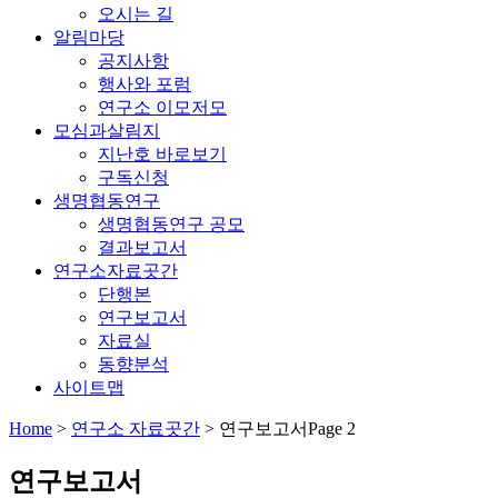
오시는 길
알림마당
공지사항
행사와 포럼
연구소 이모저모
모심과살림지
지난호 바로보기
구독신청
생명협동연구
생명협동연구 공모
결과보고서
연구소자료곳간
단행본
연구보고서
자료실
동향분석
사이트맵
Home
>
연구소 자료곳간
>
연구보고서
Page 2
연구보고서