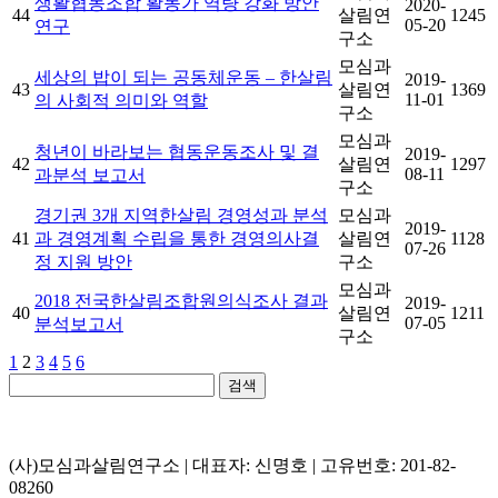
생활협동조합 활동가 역량 강화 방안
2020-
44
살림연
1245
05-20
연구
구소
모심과
세상의 밥이 되는 공동체운동 – 한살림
2019-
43
살림연
1369
11-01
의 사회적 의미와 역할
구소
모심과
청년이 바라보는 협동운동조사 및 결
2019-
42
살림연
1297
08-11
과분석 보고서
구소
경기권 3개 지역한살림 경영성과 분석
모심과
2019-
41
과 경영계획 수립을 통한 경영의사결
살림연
1128
07-26
정 지원 방안
구소
모심과
2018 전국한살림조합원의식조사 결과
2019-
40
살림연
1211
07-05
분석보고서
구소
1
2
3
4
5
6
검색
(사)모심과살림연구소 | 대표자: 신명호 | 고유번호: 201-82-
08260