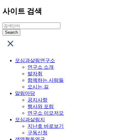
사이트 검색
모심과살림연구소
연구소 소개
발자취
함께하는 사람들
오시는 길
알림마당
공지사항
행사와 포럼
연구소 이모저모
모심과살림지
지난호 바로보기
구독신청
생명협동연구