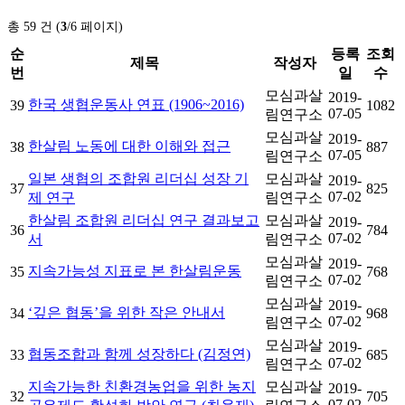
총 59 건 (
3
/6 페이지)
순
등록
조회
제목
작성자
번
일
수
모심과살
2019-
한국 생협운동사 연표 (1906~2016)
39
1082
07-05
림연구소
모심과살
2019-
한살림 노동에 대한 이해와 접근
38
887
07-05
림연구소
일본 생협의 조합원 리더십 성장 기
모심과살
2019-
37
825
07-02
제 연구
림연구소
한살림 조합원 리더십 연구 결과보고
모심과살
2019-
36
784
07-02
서
림연구소
모심과살
2019-
지속가능성 지표로 본 한살림운동
35
768
07-02
림연구소
모심과살
2019-
‘깊은 협동’을 위한 작은 안내서
34
968
07-02
림연구소
모심과살
2019-
협동조합과 함께 성장하다 (김정연)
33
685
07-02
림연구소
지속가능한 친환경농업을 위한 농지
모심과살
2019-
32
705
07-02