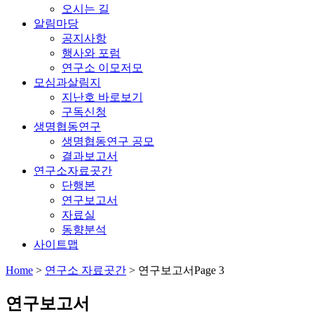
오시는 길
알림마당
공지사항
행사와 포럼
연구소 이모저모
모심과살림지
지난호 바로보기
구독신청
생명협동연구
생명협동연구 공모
결과보고서
연구소자료곳간
단행본
연구보고서
자료실
동향분석
사이트맵
Home
>
연구소 자료곳간
>
연구보고서
Page 3
연구보고서