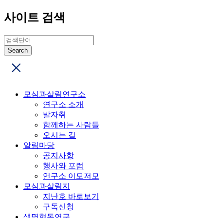
사이트 검색
모심과살림연구소
연구소 소개
발자취
함께하는 사람들
오시는 길
알림마당
공지사항
행사와 포럼
연구소 이모저모
모심과살림지
지난호 바로보기
구독신청
생명협동연구