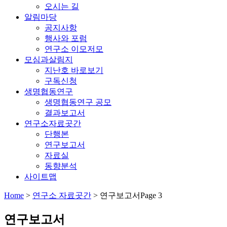
오시는 길
알림마당
공지사항
행사와 포럼
연구소 이모저모
모심과살림지
지난호 바로보기
구독신청
생명협동연구
생명협동연구 공모
결과보고서
연구소자료곳간
단행본
연구보고서
자료실
동향분석
사이트맵
Home
>
연구소 자료곳간
>
연구보고서
Page 3
연구보고서