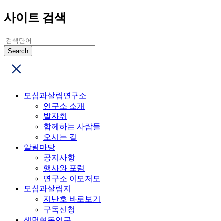
사이트 검색
모심과살림연구소
연구소 소개
발자취
함께하는 사람들
오시는 길
알림마당
공지사항
행사와 포럼
연구소 이모저모
모심과살림지
지난호 바로보기
구독신청
생명협동연구