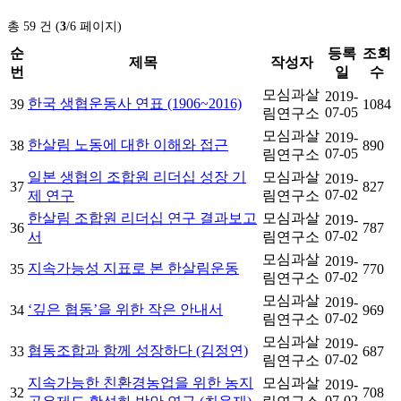
총 59 건 (
3
/6 페이지)
순
등록
조회
제목
작성자
번
일
수
모심과살
2019-
한국 생협운동사 연표 (1906~2016)
39
1084
07-05
림연구소
모심과살
2019-
한살림 노동에 대한 이해와 접근
38
890
07-05
림연구소
일본 생협의 조합원 리더십 성장 기
모심과살
2019-
37
827
07-02
제 연구
림연구소
한살림 조합원 리더십 연구 결과보고
모심과살
2019-
36
787
07-02
서
림연구소
모심과살
2019-
지속가능성 지표로 본 한살림운동
35
770
07-02
림연구소
모심과살
2019-
‘깊은 협동’을 위한 작은 안내서
34
969
07-02
림연구소
모심과살
2019-
협동조합과 함께 성장하다 (김정연)
33
687
07-02
림연구소
지속가능한 친환경농업을 위한 농지
모심과살
2019-
32
708
07-02