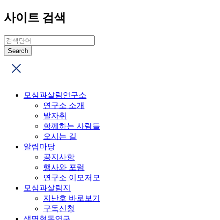
사이트 검색
모심과살림연구소
연구소 소개
발자취
함께하는 사람들
오시는 길
알림마당
공지사항
행사와 포럼
연구소 이모저모
모심과살림지
지난호 바로보기
구독신청
생명협동연구