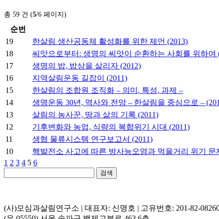
총 59 건 (
5
/6 페이지)
순번
19
한살림 생산공동체 활성화를 위한 제언 (2013)
18
씨앗으로부터: 생명의 씨앗이 순환하는 사회를 위하여 (2
17
생명의 밥, 밥상을 살리자 (2012)
16
지역살림운동 길잡이 (2011)
15
한살림의 조합원 조직화 – 의미, 특성, 과제 –
14
생명운동 30년, 역사와 전망 – 한살림을 중심으로 – (201
13
살림의 농사꾼, 땅과 삶의 기록 (2011)
12
기후변화와 농업, 식량의 복합위기 시대 (2011)
11
생협 물류시스템 연구보고서 (2011)
10
핵발전소 사고에 따른 방사능오염과 먹을거리 위기 문제 –
1
2
3
4
5
6
검색
(사)모심과살림연구소 | 대표자: 신명호 | 고유번호: 201-82-0826
(우 05550) 서울 송파구 백제고분로 463 6층