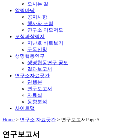
오시는 길
알림마당
공지사항
행사와 포럼
연구소 이모저모
모심과살림지
지난호 바로보기
구독신청
생명협동연구
생명협동연구 공모
결과보고서
연구소자료곳간
단행본
연구보고서
자료실
동향분석
사이트맵
Home
>
연구소 자료곳간
>
연구보고서
Page 5
연구보고서