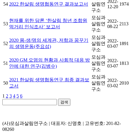
2022-
54
2022 한살림 생명협동연구 결과보고서
살림연
1974
12-20
구소
모심과
현재를 위한 담론 ‘한살림 청년 조합원
2022-
53
살림연
2113
08-22
먹거리 인식조사’ 보고서
구소
모심과
2020 몸-생/명의 세계관, 저항과 꿈꾸기
2022-
52
살림연
1891
03-07
의 생명운동(주요섭)
구소
모심과
2020 GM 오염의 현황과 사회적 대응 방
2022-
51
살림연
1813
03-07
안에 대한 연구(김병수)
구소
모심과
2021 한살림 생명협동연구 최종 결과보
2022-
50
살림연
2010
03-02
고서
구소
1
2
3
4
5
6
검색
(사)모심과살림연구소 | 대표자: 신명호 | 고유번호: 201-82-
08260