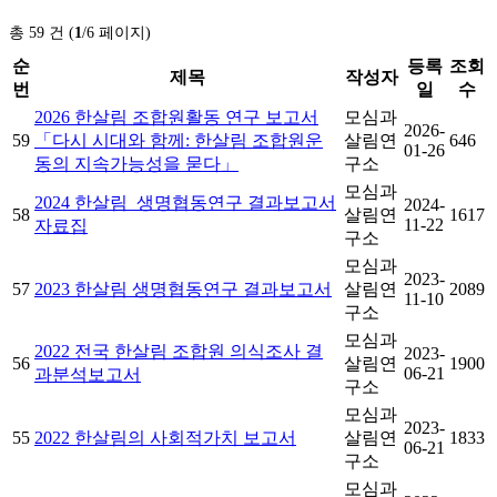
총 59 건 (
1
/6 페이지)
순
등록
조회
제목
작성자
번
일
수
2026 한살림 조합원활동 연구 보고서
모심과
2026-
59
「다시 시대와 함께: 한살림 조합원운
살림연
646
01-26
동의 지속가능성을 묻다」
구소
모심과
2024 한살림_생명협동연구 결과보고서
2024-
58
살림연
1617
11-22
자료집
구소
모심과
2023-
57
2023 한살림 생명협동연구 결과보고서
살림연
2089
11-10
구소
모심과
2022 전국 한살림 조합원 의식조사 결
2023-
56
살림연
1900
06-21
과분석보고서
구소
모심과
2023-
55
2022 한살림의 사회적가치 보고서
살림연
1833
06-21
구소
모심과