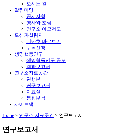
오시는 길
알림마당
공지사항
행사와 포럼
연구소 이모저모
모심과살림지
지난호 바로보기
구독신청
생명협동연구
생명협동연구 공모
결과보고서
연구소자료곳간
단행본
연구보고서
자료실
동향분석
사이트맵
Home
>
연구소 자료곳간
>
연구보고서
연구보고서