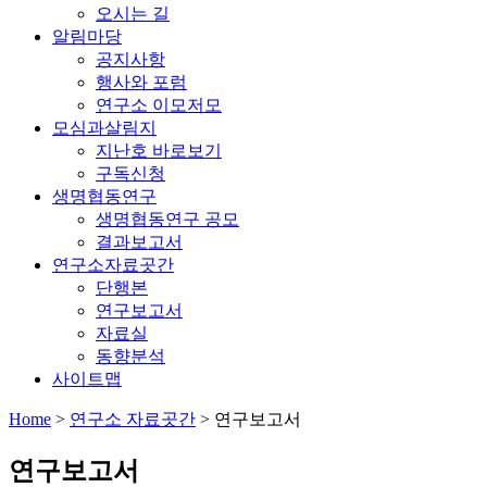
오시는 길
알림마당
공지사항
행사와 포럼
연구소 이모저모
모심과살림지
지난호 바로보기
구독신청
생명협동연구
생명협동연구 공모
결과보고서
연구소자료곳간
단행본
연구보고서
자료실
동향분석
사이트맵
Home
>
연구소 자료곳간
>
연구보고서
연구보고서