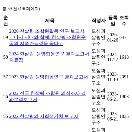
총 59 건 (
1
/6 페이지)
순
등록
조회
제목
작성자
번
일
수
2026 한살림 조합원활동 연구 보고서
모심과
2026-
59
「다시 시대와 함께: 한살림 조합원운
살림연
647
01-26
동의 지속가능성을 묻다」
구소
모심과
2024 한살림_생명협동연구 결과보고서
2024-
58
살림연
1618
11-22
자료집
구소
모심과
2023-
57
2023 한살림 생명협동연구 결과보고서
살림연
2091
11-10
구소
모심과
2022 전국 한살림 조합원 의식조사 결
2023-
56
살림연
1903
06-21
과분석보고서
구소
모심과
2023-
55
2022 한살림의 사회적가치 보고서
살림연
1835
06-21
구소
모심과