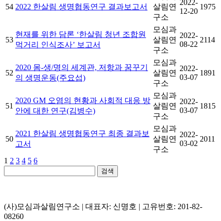
2022-
54
2022 한살림 생명협동연구 결과보고서
살림연
1975
12-20
구소
모심과
현재를 위한 담론 ‘한살림 청년 조합원
2022-
53
살림연
2114
08-22
먹거리 인식조사’ 보고서
구소
모심과
2020 몸-생/명의 세계관, 저항과 꿈꾸기
2022-
52
살림연
1891
03-07
의 생명운동(주요섭)
구소
모심과
2020 GM 오염의 현황과 사회적 대응 방
2022-
51
살림연
1815
03-07
안에 대한 연구(김병수)
구소
모심과
2021 한살림 생명협동연구 최종 결과보
2022-
50
살림연
2011
03-02
고서
구소
1
2
3
4
5
6
검색
(사)모심과살림연구소 | 대표자: 신명호 | 고유번호: 201-82-
08260