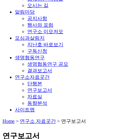
오시는 길
알림마당
공지사항
행사와 포럼
연구소 이모저모
모심과살림지
지난호 바로보기
구독신청
생명협동연구
생명협동연구 공모
결과보고서
연구소자료곳간
단행본
연구보고서
자료실
동향분석
사이트맵
Home
>
연구소 자료곳간
>
연구보고서
연구보고서