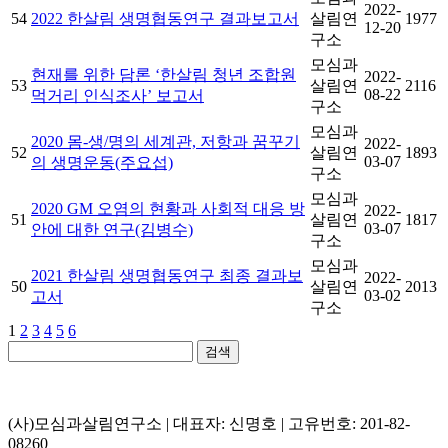
2022-
54
2022 한살림 생명협동연구 결과보고서
살림연
1977
12-20
구소
모심과
현재를 위한 담론 ‘한살림 청년 조합원
2022-
53
살림연
2116
08-22
먹거리 인식조사’ 보고서
구소
모심과
2020 몸-생/명의 세계관, 저항과 꿈꾸기
2022-
52
살림연
1893
03-07
의 생명운동(주요섭)
구소
모심과
2020 GM 오염의 현황과 사회적 대응 방
2022-
51
살림연
1817
03-07
안에 대한 연구(김병수)
구소
모심과
2021 한살림 생명협동연구 최종 결과보
2022-
50
살림연
2013
03-02
고서
구소
1
2
3
4
5
6
검색
(사)모심과살림연구소 | 대표자: 신명호 | 고유번호: 201-82-
08260