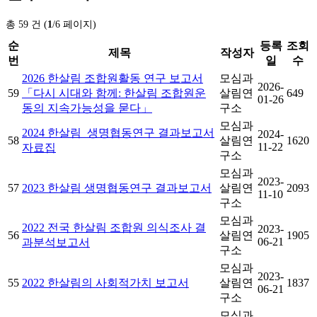
총 59 건 (
1
/6 페이지)
순
등록
조회
제목
작성자
번
일
수
2026 한살림 조합원활동 연구 보고서
모심과
2026-
59
「다시 시대와 함께: 한살림 조합원운
살림연
649
01-26
동의 지속가능성을 묻다」
구소
모심과
2024 한살림_생명협동연구 결과보고서
2024-
58
살림연
1620
11-22
자료집
구소
모심과
2023-
57
2023 한살림 생명협동연구 결과보고서
살림연
2093
11-10
구소
모심과
2022 전국 한살림 조합원 의식조사 결
2023-
56
살림연
1905
06-21
과분석보고서
구소
모심과
2023-
55
2022 한살림의 사회적가치 보고서
살림연
1837
06-21
구소
모심과