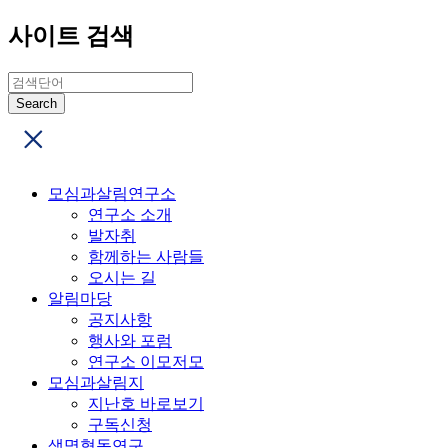
사이트 검색
모심과살림연구소
연구소 소개
발자취
함께하는 사람들
오시는 길
알림마당
공지사항
행사와 포럼
연구소 이모저모
모심과살림지
지난호 바로보기
구독신청
생명협동연구