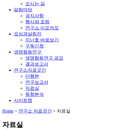
오시는 길
알림마당
공지사항
행사와 포럼
연구소 이모저모
모심과살림지
지난호 바로보기
구독신청
생명협동연구
생명협동연구 공모
결과보고서
연구소자료곳간
단행본
연구보고서
자료실
동향분석
사이트맵
Home
>
연구소 자료곳간
>
자료실
자료실