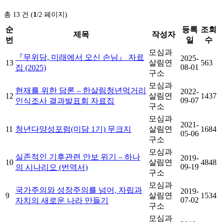
총 13 건 (
1
/2 페이지)
순
등록
조회
제목
작성자
번
일
수
모심과
『무위당, 미래에서 오신 손님』 자료
2025-
13
살림연
563
08-01
집 (2025)
구소
모심과
현재를 위한 담론 – 한살림청년먹거리
2022-
12
살림연
1437
09-07
인식조사 결과발표회 자료집
구소
모심과
2021-
11
청년다양성포럼(미담 1기) 무크지
살림연
1684
05-06
구소
모심과
실존적인 기후관련 안보 위기 – 하나
2019-
10
살림연
4848
09-19
의 시나리오 (번역서)
구소
모심과
국가주의와 성장주의를 넘어, 자립과
2019-
9
살림연
1534
07-02
자치의 새로운 나라 만들기
구소
모심과