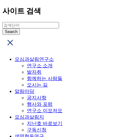
사이트 검색
모심과살림연구소
연구소 소개
발자취
함께하는 사람들
오시는 길
알림마당
공지사항
행사와 포럼
연구소 이모저모
모심과살림지
지난호 바로보기
구독신청
생명협동연구