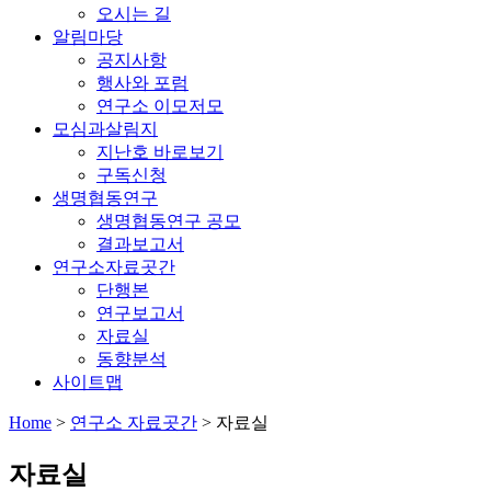
오시는 길
알림마당
공지사항
행사와 포럼
연구소 이모저모
모심과살림지
지난호 바로보기
구독신청
생명협동연구
생명협동연구 공모
결과보고서
연구소자료곳간
단행본
연구보고서
자료실
동향분석
사이트맵
Home
>
연구소 자료곳간
>
자료실
자료실