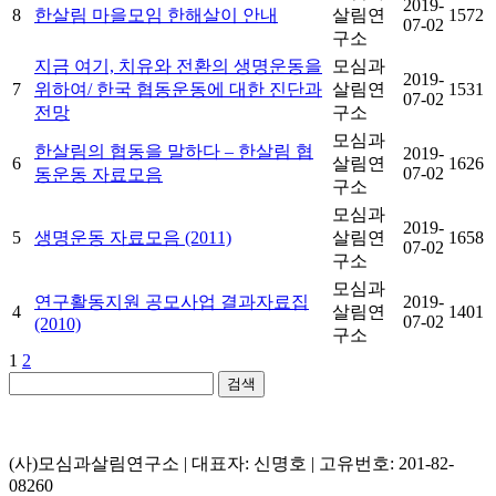
2019-
8
한살림 마을모임 한해살이 안내
살림연
1572
07-02
구소
지금 여기, 치유와 전환의 생명운동을
모심과
2019-
7
위하여/ 한국 협동운동에 대한 진단과
살림연
1531
07-02
전망
구소
모심과
한살림의 협동을 말하다 – 한살림 협
2019-
6
살림연
1626
07-02
동운동 자료모음
구소
모심과
2019-
5
생명운동 자료모음 (2011)
살림연
1658
07-02
구소
모심과
연구활동지원 공모사업 결과자료집
2019-
4
살림연
1401
07-02
(2010)
구소
1
2
검색
(사)모심과살림연구소 | 대표자: 신명호 | 고유번호: 201-82-
08260