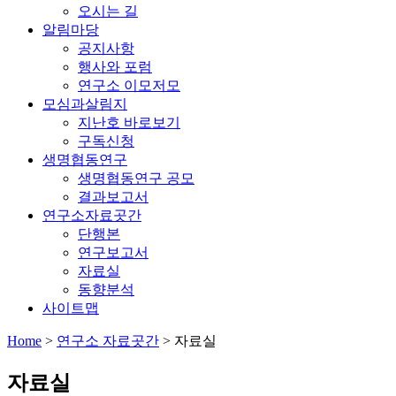
오시는 길
알림마당
공지사항
행사와 포럼
연구소 이모저모
모심과살림지
지난호 바로보기
구독신청
생명협동연구
생명협동연구 공모
결과보고서
연구소자료곳간
단행본
연구보고서
자료실
동향분석
사이트맵
Home
>
연구소 자료곳간
>
자료실
자료실