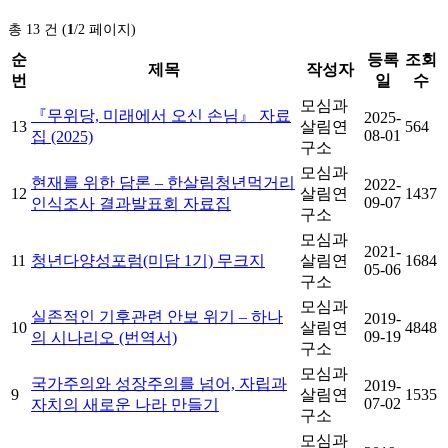
총 13 건 (
1
/2 페이지)
순
등록
조회
제목
작성자
번
일
수
모심과
『무위당, 미래에서 오신 손님』 자료
2025-
13
살림연
564
08-01
집 (2025)
구소
모심과
현재를 위한 담론 – 한살림청년먹거리
2022-
12
살림연
1437
09-07
인식조사 결과발표회 자료집
구소
모심과
2021-
11
청년다양성포럼(미담 1기) 무크지
살림연
1684
05-06
구소
모심과
실존적인 기후관련 안보 위기 – 하나
2019-
10
살림연
4848
09-19
의 시나리오 (번역서)
구소
모심과
국가주의와 성장주의를 넘어, 자립과
2019-
9
살림연
1535
07-02
자치의 새로운 나라 만들기
구소
모심과