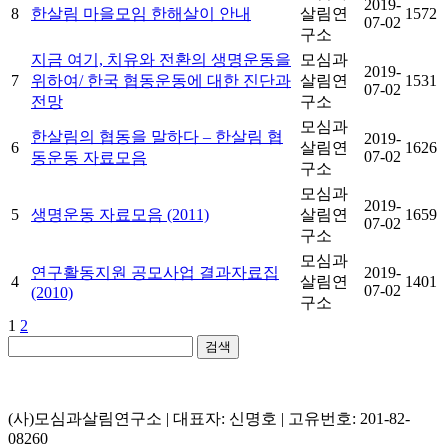
2019-
8
한살림 마을모임 한해살이 안내
살림연
1572
07-02
구소
지금 여기, 치유와 전환의 생명운동을
모심과
2019-
7
위하여/ 한국 협동운동에 대한 진단과
살림연
1531
07-02
전망
구소
모심과
한살림의 협동을 말하다 – 한살림 협
2019-
6
살림연
1626
07-02
동운동 자료모음
구소
모심과
2019-
5
생명운동 자료모음 (2011)
살림연
1659
07-02
구소
모심과
연구활동지원 공모사업 결과자료집
2019-
4
살림연
1401
07-02
(2010)
구소
1
2
검색
(사)모심과살림연구소 | 대표자: 신명호 | 고유번호: 201-82-
08260