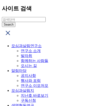
사이트 검색
모심과살림연구소
연구소 소개
발자취
함께하는 사람들
오시는 길
알림마당
공지사항
행사와 포럼
연구소 이모저모
모심과살림지
지난호 바로보기
구독신청
생명협동연구