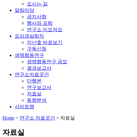
오시는 길
알림마당
공지사항
행사와 포럼
연구소 이모저모
모심과살림지
지난호 바로보기
구독신청
생명협동연구
생명협동연구 공모
결과보고서
연구소자료곳간
단행본
연구보고서
자료실
동향분석
사이트맵
Home
>
연구소 자료곳간
>
자료실
자료실