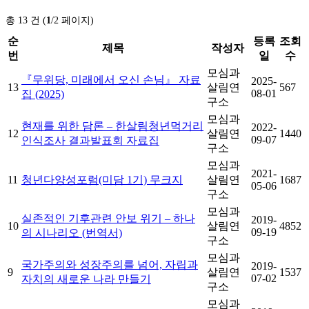
총 13 건 (
1
/2 페이지)
순
등록
조회
제목
작성자
번
일
수
모심과
『무위당, 미래에서 오신 손님』 자료
2025-
13
살림연
567
08-01
집 (2025)
구소
모심과
현재를 위한 담론 – 한살림청년먹거리
2022-
12
살림연
1440
09-07
인식조사 결과발표회 자료집
구소
모심과
2021-
11
청년다양성포럼(미담 1기) 무크지
살림연
1687
05-06
구소
모심과
실존적인 기후관련 안보 위기 – 하나
2019-
10
살림연
4852
09-19
의 시나리오 (번역서)
구소
모심과
국가주의와 성장주의를 넘어, 자립과
2019-
9
살림연
1537
07-02
자치의 새로운 나라 만들기
구소
모심과