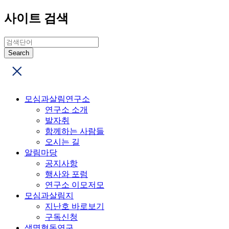
사이트 검색
모심과살림연구소
연구소 소개
발자취
함께하는 사람들
오시는 길
알림마당
공지사항
행사와 포럼
연구소 이모저모
모심과살림지
지난호 바로보기
구독신청
생명협동연구