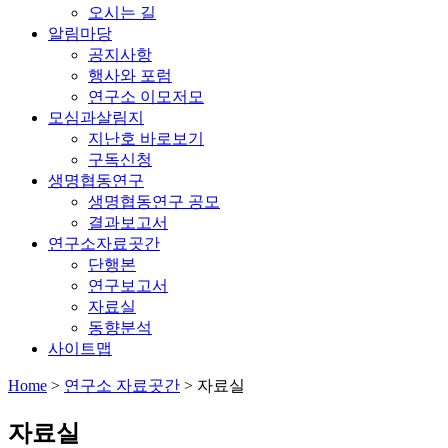
오시는 길
알림마당
공지사항
행사와 포럼
연구소 이모저모
모심과살림지
지난호 바로보기
구독신청
생명협동연구
생명협동연구 공모
결과보고서
연구소자료곳간
단행본
연구보고서
자료실
동향분석
사이트맵
Home
>
연구소 자료곳간
>
자료실
자료실