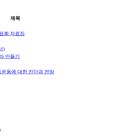
제목
표회 자료집
서)
라 만들기
동운동에 대한 진단과 전망
0