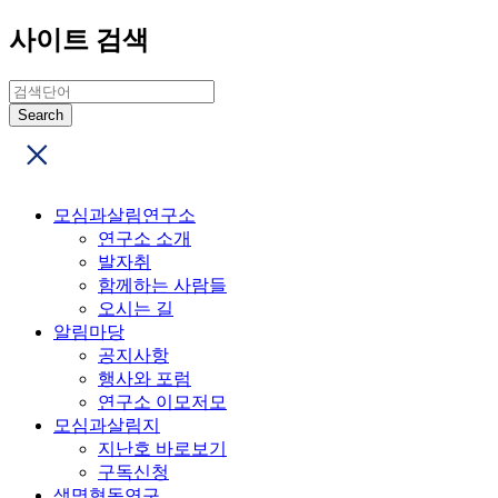
사이트 검색
모심과살림연구소
연구소 소개
발자취
함께하는 사람들
오시는 길
알림마당
공지사항
행사와 포럼
연구소 이모저모
모심과살림지
지난호 바로보기
구독신청
생명협동연구