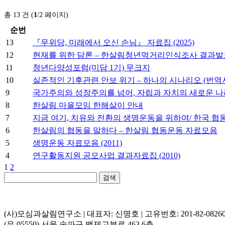
총 13 건 (
1
/2 페이지)
순번
13
『무위당, 미래에서 오신 손님』 자료집 (2025)
12
현재를 위한 담론 – 한살림청년먹거리인식조사 결과발
11
청년다양성포럼(미담 1기) 무크지
10
실존적인 기후관련 안보 위기 – 하나의 시나리오 (번역
9
국가주의와 성장주의를 넘어, 자립과 자치의 새로운 나
8
한살림 마을모임 한해살이 안내
7
지금 여기, 치유와 전환의 생명운동을 위하여/ 한국 협
6
한살림의 협동을 말하다 – 한살림 협동운동 자료모음
5
생명운동 자료모음 (2011)
4
연구활동지원 공모사업 결과자료집 (2010)
1
2
검색
(사)모심과살림연구소 | 대표자: 신명호 | 고유번호: 201-82-0826
(우 05550) 서울 송파구 백제고분로 463 6층