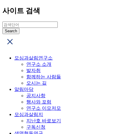
사이트 검색
모심과살림연구소
연구소 소개
발자취
함께하는 사람들
오시는 길
알림마당
공지사항
행사와 포럼
연구소 이모저모
모심과살림지
지난호 바로보기
구독신청
생명협동연구