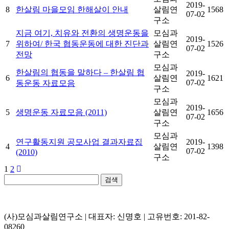
2019-
8
한살림 마을모임 한해살이 안내
살림연
1568
07-02
구소
지금 여기, 치유와 전환의 생명운동을
모심과
2019-
7
위하여/ 한국 협동운동에 대한 진단과
살림연
1526
07-02
전망
구소
모심과
한살림의 협동을 말하다 – 한살림 협
2019-
6
살림연
1621
07-02
동운동 자료모음
구소
모심과
2019-
5
생명운동 자료모음 (2011)
살림연
1656
07-02
구소
모심과
연구활동지원 공모사업 결과자료집
2019-
4
살림연
1398
07-02
(2010)
구소
1
2
검색
(사)모심과살림연구소 | 대표자: 신명호 | 고유번호: 201-82-
08260