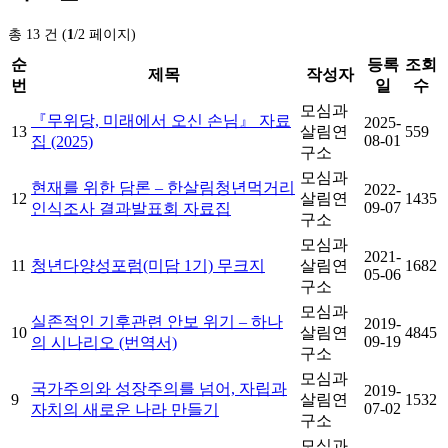
총 13 건 (
1
/2 페이지)
순
등록
조회
제목
작성자
번
일
수
모심과
『무위당, 미래에서 오신 손님』 자료
2025-
13
살림연
559
08-01
집 (2025)
구소
모심과
현재를 위한 담론 – 한살림청년먹거리
2022-
12
살림연
1435
09-07
인식조사 결과발표회 자료집
구소
모심과
2021-
11
청년다양성포럼(미담 1기) 무크지
살림연
1682
05-06
구소
모심과
실존적인 기후관련 안보 위기 – 하나
2019-
10
살림연
4845
09-19
의 시나리오 (번역서)
구소
모심과
국가주의와 성장주의를 넘어, 자립과
2019-
9
살림연
1532
07-02
자치의 새로운 나라 만들기
구소
모심과