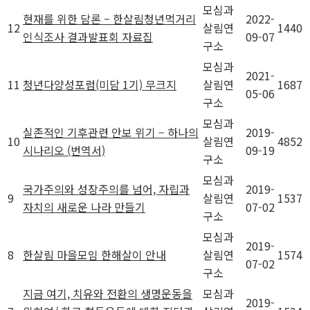
모심과
현재를 위한 담론 – 한살림청년먹거리
2022-
12
살림연
1440
인식조사 결과발표회 자료집
09-07
구소
모심과
2021-
11
청년다양성포럼(미담 1기) 무크지
살림연
1687
05-06
구소
모심과
실존적인 기후관련 안보 위기 – 하나의
2019-
10
살림연
4852
시나리오 (번역서)
09-19
구소
모심과
국가주의와 성장주의를 넘어, 자립과
2019-
9
살림연
1537
자치의 새로운 나라 만들기
07-02
구소
모심과
2019-
8
한살림 마을모임 한해살이 안내
살림연
1574
07-02
구소
지금 여기, 치유와 전환의 생명운동을
모심과
2019-