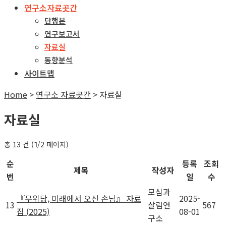
연구소자료곳간
단행본
연구보고서
자료실
동향분석
사이트맵
Home
>
연구소 자료곳간
>
자료실
자료실
총 13 건 (
/2 페이지)
1
순
등록
조회
제목
작성자
번
일
수
모심과
『무위당, 미래에서 오신 손님』 자료
2025-
13
살림연
567
집 (2025)
08-01
구소