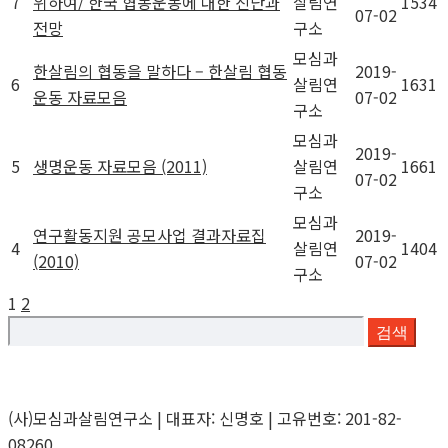
7
위하여/ 한국 협동운동에 대한 진단과
살림연
1534
07-02
전망
구소
모심과
한살림의 협동을 말하다 – 한살림 협동
2019-
6
살림연
1631
운동 자료모음
07-02
구소
모심과
2019-
5
생명운동 자료모음 (2011)
살림연
1661
07-02
구소
모심과
연구활동지원 공모사업 결과자료집
2019-
4
살림연
1404
(2010)
07-02
구소
1
2
검색
(사)모심과살림연구소 | 대표자: 신명호 | 고유번호: 201-82-
08260