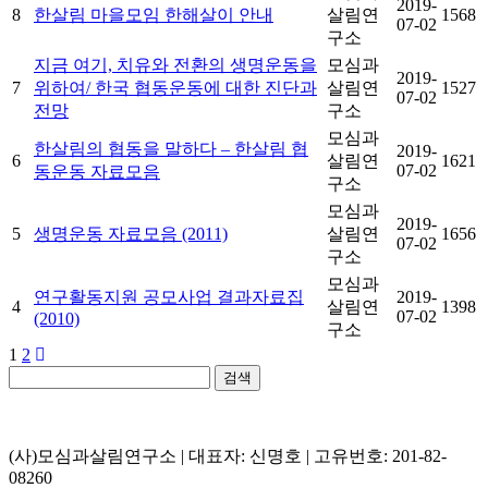
2019-
8
한살림 마을모임 한해살이 안내
살림연
1568
07-02
구소
지금 여기, 치유와 전환의 생명운동을
모심과
2019-
7
위하여/ 한국 협동운동에 대한 진단과
살림연
1527
07-02
전망
구소
모심과
한살림의 협동을 말하다 – 한살림 협
2019-
6
살림연
1621
07-02
동운동 자료모음
구소
모심과
2019-
5
생명운동 자료모음 (2011)
살림연
1656
07-02
구소
모심과
연구활동지원 공모사업 결과자료집
2019-
4
살림연
1398
07-02
(2010)
구소
1
2
검색
(사)모심과살림연구소 | 대표자: 신명호 | 고유번호: 201-82-
08260