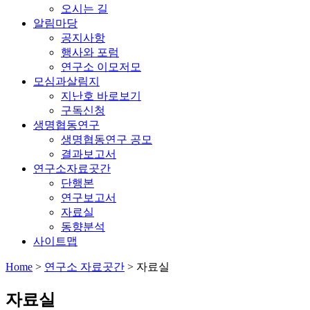
오시는 길
알림마당
공지사항
행사와 포럼
연구소 이모저모
모심과살림지
지난호 바로보기
구독신청
생명협동연구
생명협동연구 공모
결과보고서
연구소자료곳간
단행본
연구보고서
자료실
동향분석
사이트맵
Home
>
연구소 자료곳간
>
자료실
자료실