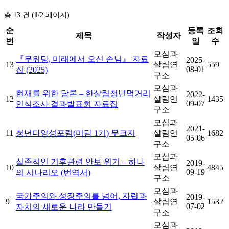
총 13 건 (
1
/2 페이지)
순
등록
조회
제목
작성자
번
일
수
모심과
『무위당, 미래에서 오신 손님』 자료
2025-
13
살림연
559
08-01
집 (2025)
구소
모심과
현재를 위한 담론 – 한살림청년먹거리
2022-
12
살림연
1435
09-07
인식조사 결과발표회 자료집
구소
모심과
2021-
11
청년다양성포럼(미담 1기) 무크지
살림연
1682
05-06
구소
모심과
실존적인 기후관련 안보 위기 – 하나
2019-
10
살림연
4845
09-19
의 시나리오 (번역서)
구소
모심과
국가주의와 성장주의를 넘어, 자립과
2019-
9
살림연
1532
07-02
자치의 새로운 나라 만들기
구소
모심과