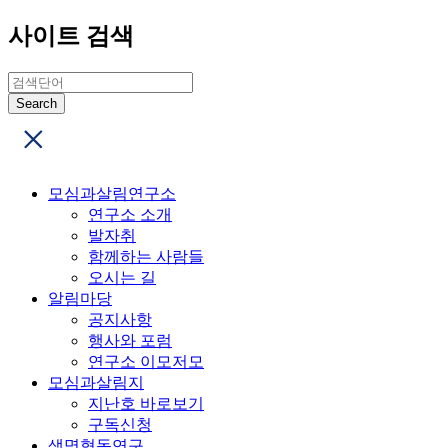
사이트 검색
모심과살림연구소
연구소 소개
발자취
함께하는 사람들
오시는 길
알림마당
공지사항
행사와 포럼
연구소 이모저모
모심과살림지
지난호 바로보기
구독신청
생명협동연구