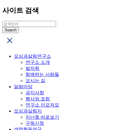
사이트 검색
모심과살림연구소
연구소 소개
발자취
함께하는 사람들
오시는 길
알림마당
공지사항
행사와 포럼
연구소 이모저모
모심과살림지
지난호 바로보기
구독신청
생명협동연구