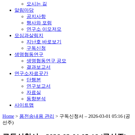
오시는 길
알림마당
공지사항
행사와 포럼
연구소 이모저모
모심과살림지
지난호 바로보기
구독신청
생명협동연구
생명협동연구 공모
결과보고서
연구소자료곳간
단행본
연구보고서
자료실
동향분석
사이트맵
Home
>
폼전송내용 관리
>
구독신청서 – 2026-03-01 05:16 (공
선주)