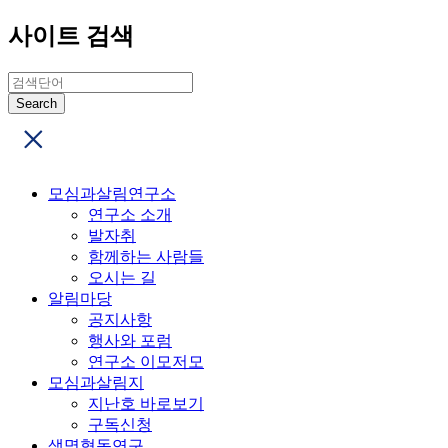
사이트 검색
모심과살림연구소
연구소 소개
발자취
함께하는 사람들
오시는 길
알림마당
공지사항
행사와 포럼
연구소 이모저모
모심과살림지
지난호 바로보기
구독신청
생명협동연구