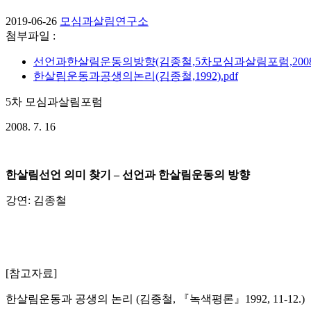
2019-06-26
모심과살림연구소
첨부파일 :
선언과한살림운동의방향(김종철,5차모심과살림포럼,2008).
한살림운동과공생의논리(김종철,1992).pdf
5차 모심과살림포럼
2008. 7. 16
한살림선언 의미 찾기 – 선언과 한살림운동의 방향
강연: 김종철
[참고자료]
한살림운동과 공생의 논리 (김종철, 『녹색평론』1992, 11-12.)