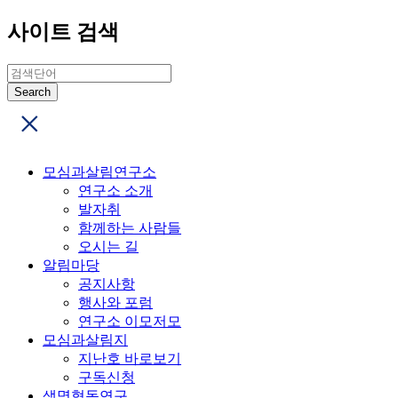
사이트 검색
모심과살림연구소
연구소 소개
발자취
함께하는 사람들
오시는 길
알림마당
공지사항
행사와 포럼
연구소 이모저모
모심과살림지
지난호 바로보기
구독신청
생명협동연구