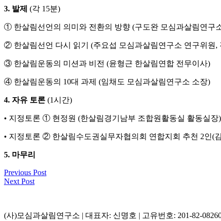
3. 발제
(각 15분)
① 한살림선언의 의미와 전환의 방향 (구도완 모심과살림연구
② 한살림선언 다시 읽기 (주요섭 모심과살림연구소 연구위원,
③ 한살림운동의 미션과 비전 (윤형근 한살림연합 전무이사)
④ 한살림운동의 10대 과제 (임채도 모심과살림연구소 소장)
4. 자유 토론
(1시간)
• 지정토론 ① 현정원 (한살림경기남부 조합원활동실 활동실장)
• 지정토론 ② 한살림수도권실무자협의회 연합지회 추천 2인(김
5. 마무리
Previous Post
Next Post
(사)모심과살림연구소 | 대표자: 신명호 | 고유번호: 201-82-0826