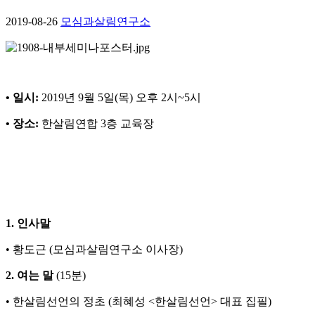
2019-08-26
모심과살림연구소
• 일시:
2019년 9월 5일(목) 오후 2시~5시
• 장소:
한살림연합 3층 교육장
1. 인사말
• 황도근 (모심과살림연구소 이사장)
2. 여는 말
(15분)
• 한살림선언의 정초 (최혜성 <한살림선언> 대표 집필)