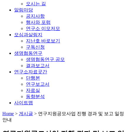
오시는 길
알림마당
공지사항
행사와 포럼
연구소 이모저모
모심과살림지
지난호 바로보기
구독신청
생명협동연구
생명협동연구 공모
결과보고서
연구소자료곳간
단행본
연구보고서
자료실
동향분석
사이트맵
Home
>
게시글
>
연구지원공모사업 진행 경과 및 보고 일정
안내