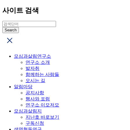
사이트 검색
모심과살림연구소
연구소 소개
발자취
함께하는 사람들
오시는 길
알림마당
공지사항
행사와 포럼
연구소 이모저모
모심과살림지
지난호 바로보기
구독신청
생명협동연구