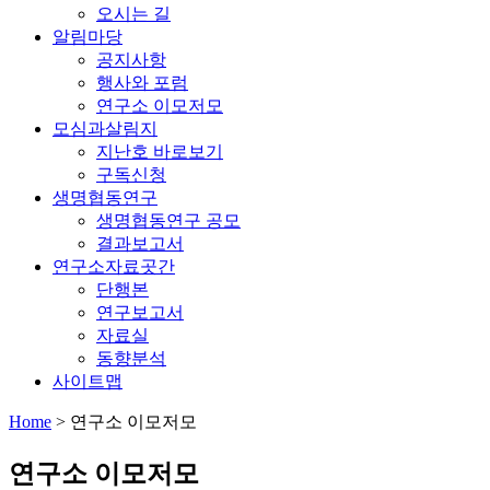
오시는 길
알림마당
공지사항
행사와 포럼
연구소 이모저모
모심과살림지
지난호 바로보기
구독신청
생명협동연구
생명협동연구 공모
결과보고서
연구소자료곳간
단행본
연구보고서
자료실
동향분석
사이트맵
Home
>
연구소 이모저모
연구소 이모저모