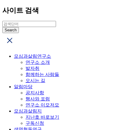
사이트 검색
모심과살림연구소
연구소 소개
발자취
함께하는 사람들
오시는 길
알림마당
공지사항
행사와 포럼
연구소 이모저모
모심과살림지
지난호 바로보기
구독신청
생명협동연구