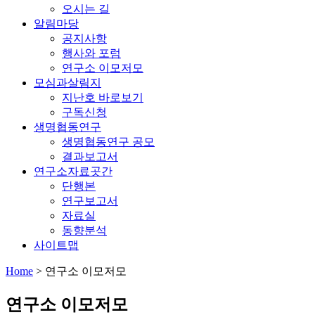
오시는 길
알림마당
공지사항
행사와 포럼
연구소 이모저모
모심과살림지
지난호 바로보기
구독신청
생명협동연구
생명협동연구 공모
결과보고서
연구소자료곳간
단행본
연구보고서
자료실
동향분석
사이트맵
Home
>
연구소 이모저모
연구소 이모저모