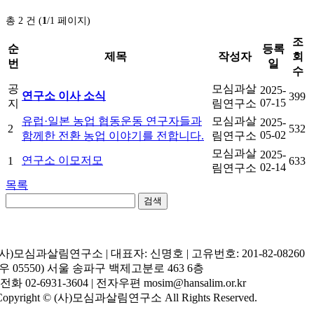
총 2 건 (
1
/1 페이지)
조
순
등록
제목
작성자
회
번
일
수
공
모심과살
2025-
연구소 이사 소식
399
07-15
지
림연구소
유럽·일본 농업 협동운동 연구자들과
모심과살
2025-
2
532
05-02
함께한 전환 농업 이야기를 전합니다.
림연구소
모심과살
2025-
연구소 이모저모
1
633
02-14
림연구소
목록
검색
(사)모심과살림연구소 | 대표자: 신명호 | 고유번호: 201-82-08260
(우 05550) 서울 송파구 백제고분로 463 6층
| 전화 02-6931-3604 | 전자우편 mosim@hansalim.or.kr
Copyright © (사)모심과살림연구소 All Rights Reserved.